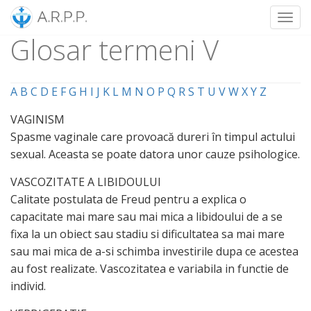
Toggl
Glosar termeni V
Skip
to
content
A
B
C
D
E
F
G
H
I
J
K
L
M
N
O
P
Q
R
S
T
U
V
W
X
Y
Z
VAGINISM
Spasme vaginale care provoacă dureri în timpul actului
sexual. Aceasta se poate datora unor cauze psihologice.
VASCOZITATE A LIBIDOULUI
Calitate postulata de Freud pentru a explica o
capacitate mai mare sau mai mica a libidoului de a se
fixa la un obiect sau stadiu si dificultatea sa mai mare
sau mai mica de a-si schimba investirile dupa ce acestea
au fost realizate. Vascozitatea e variabila in functie de
individ.