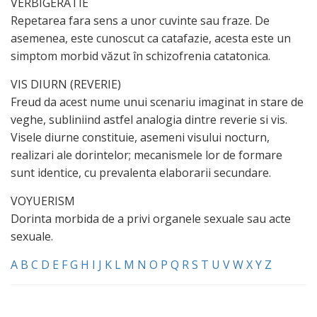
VERBIGERATIE
Repetarea fara sens a unor cuvinte sau fraze. De
asemenea, este cunoscut ca catafazie, acesta este un
simptom morbid văzut în schizofrenia catatonica.
VIS DIURN (REVERIE)
Freud da acest nume unui scenariu imaginat in stare de
veghe, subliniind astfel analogia dintre reverie si vis.
Visele diurne constituie, asemeni visului nocturn,
realizari ale dorintelor; mecanismele lor de formare
sunt identice, cu prevalenta elaborarii secundare.
VOYUERISM
Dorinta morbida de a privi organele sexuale sau acte
sexuale.
A
B
C
D
E
F
G
H
I
J
K
L
M
N
O
P
Q
R
S
T
U
V
W
X
Y
Z