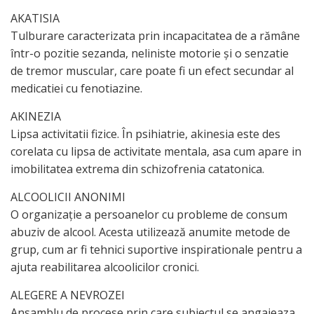
AKATISIA
Tulburare caracterizata prin incapacitatea de a rămâne
într-o pozitie sezanda, neliniste motorie şi o senzatie
de tremor muscular, care poate fi un efect secundar al
medicatiei cu fenotiazine.
AKINEZIA
Lipsa activitatii fizice. În psihiatrie, akinesia este des
corelata cu lipsa de activitate mentala, asa cum apare in
imobilitatea extrema din schizofrenia catatonica.
ALCOOLICII ANONIMI
O organizaţie a persoanelor cu probleme de consum
abuziv de alcool. Acesta utilizează anumite metode de
grup, cum ar fi tehnici suportive inspirationale pentru a
ajuta reabilitarea alcoolicilor cronici.
ALEGERE A NEVROZEI
Ansamblu de procese prin care subiectul se angajeaza