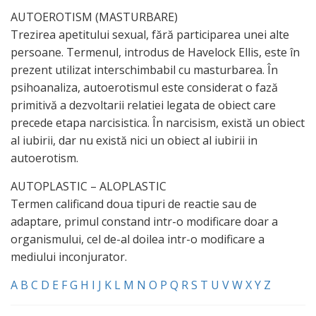
AUTOEROTISM (MASTURBARE)
Trezirea apetitului sexual, fără participarea unei alte
persoane. Termenul, introdus de Havelock Ellis, este în
prezent utilizat interschimbabil cu masturbarea. În
psihoanaliza, autoerotismul este considerat o fază
primitivă a dezvoltarii relatiei legata de obiect care
precede etapa narcisistica. În narcisism, există un obiect
al iubirii, dar nu există nici un obiect al iubirii in
autoerotism.
AUTOPLASTIC – ALOPLASTIC
Termen calificand doua tipuri de reactie sau de
adaptare, primul constand intr-o modificare doar a
organismului, cel de-al doilea intr-o modificare a
mediului inconjurator.
A
B
C
D
E
F
G
H
I
J
K
L
M
N
O
P
Q
R
S
T
U
V
W
X
Y
Z