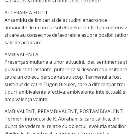
satisfacerea multumita unui obiect exterior.
ALTERARE A EULUI
Ansamblu de limitari si de atitudini anacronice
dobandite de eu in cursul etapelor conflictului defensiv
si care au consecinte defavorabile asupra posibilitatilor
sale de adaptare.
AMBIVALENTA
Prezenţa simultana a unor atitudini, idei, sentimente şi
pulsuni contrastante, puternice si deseori coplesitoare
catre un obiect, persoana sau scop. Termenul a fost
sustinut de către Eugen Bleuler, care a diferenţiat trei
tipuri: ambivalenţa afectiva; ambivalenţa intelectuală şi
ambivalenţa vointei.
AMBIVALENT, PREAMBIVALENT, POSTAMBIVALENT
Termeni introdusi de K. Abraham si care califica, din
punct de vedere al relatie cu obiectul, evolutia stadiilor
libidinale. Stadiul oral, in prima sa faza (supt), e