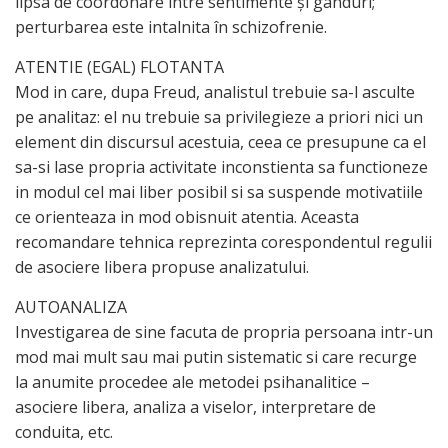
lipsa de coordonare între sentimente şi gânduri;
perturbarea este intalnita în schizofrenie.
ATENTIE (EGAL) FLOTANTA
Mod in care, dupa Freud, analistul trebuie sa-l asculte
pe analitaz: el nu trebuie sa privilegieze a priori nici un
element din discursul acestuia, ceea ce presupune ca el
sa-si lase propria activitate inconstienta sa functioneze
in modul cel mai liber posibil si sa suspende motivatiile
ce orienteaza in mod obisnuit atentia. Aceasta
recomandare tehnica reprezinta corespondentul regulii
de asociere libera propuse analizatului.
AUTOANALIZA
Investigarea de sine facuta de propria persoana intr-un
mod mai mult sau mai putin sistematic si care recurge
la anumite procedee ale metodei psihanalitice –
asociere libera, analiza a viselor, interpretare de
conduita, etc.