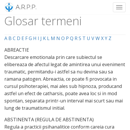
Toggl
Glosar termeni
Skip
to
content
A
B
C
D
E
F
G
H
I
J
K
L
M
N
O
P
Q
R
S
T
U
V
W
X
Y
Z
ABREACTIE
Descarcare emotionala prin care subiectul se
elibereaza de afectul legat de amintirea unui eveniment
traumatic, permitandu-i astfel sa nu devina sau sa
ramana patogen. Abreactia, ce poate fi provocata in
cursul psihoterapiei, mai ales sub hipnoza, producand
astfel un efect de catharsis, poate avea loc si in mod
spontan, separata printr-un interval mai scurt sau mai
lung de traumatismul initial.
ABSTINENTA (REGULA DE ABSTINENTA)
Regula a practicii psihanalitice conform careia cura