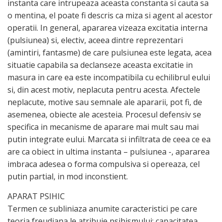
instanta care intrupeaza aceasta constanta si cauta sa
o mentina, el poate fi descris ca miza si agent al acestor
operatii. In general, apararea vizeaza excitatia interna
(pulsiunea) si, electiv, aceea dintre reprezentari
(amintiri, fantasme) de care pulsiunea este legata, acea
situatie capabila sa declanseze aceasta excitatie in
masura in care ea este incompatibila cu echilibrul eului
si, din acest motiv, neplacuta pentru acesta. Afectele
neplacute, motive sau semnale ale apararii, pot fi, de
asemenea, obiecte ale acesteia. Procesul defensiv se
specifica in mecanisme de aparare mai mult sau mai
putin integrate eului. Marcata si infiltrata de ceea ce ea
are ca obiect in ultima instanta – pulsiunea -, apararea
imbraca adesea o forma compulsiva si opereaza, cel
putin partial, in mod inconstient.
APARAT PSIHIC
Termen ce subliniaza anumite caracteristici pe care
teoria freudiana le atribuie psihismului: capacitatea