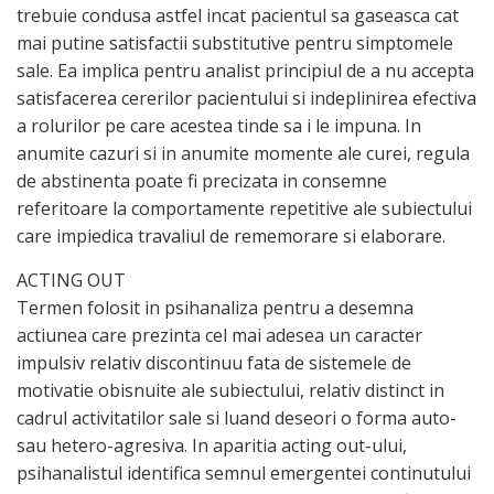
trebuie condusa astfel incat pacientul sa gaseasca cat
mai putine satisfactii substitutive pentru simptomele
sale. Ea implica pentru analist principiul de a nu accepta
satisfacerea cererilor pacientului si indeplinirea efectiva
a rolurilor pe care acestea tinde sa i le impuna. In
anumite cazuri si in anumite momente ale curei, regula
de abstinenta poate fi precizata in consemne
referitoare la comportamente repetitive ale subiectului
care impiedica travaliul de rememorare si elaborare.
ACTING OUT
Termen folosit in psihanaliza pentru a desemna
actiunea care prezinta cel mai adesea un caracter
impulsiv relativ discontinuu fata de sistemele de
motivatie obisnuite ale subiectului, relativ distinct in
cadrul activitatilor sale si luand deseori o forma auto-
sau hetero-agresiva. In aparitia acting out-ului,
psihanalistul identifica semnul emergentei continutului