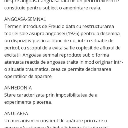
despre angoasa: angoasa fata de un pericol extern ce
constituie pentru subiect o amenintare reala.
ANGOASA-SEMNAL
Termen introdus de Freud o data cu restructurarea
teoriei sale asupra angoasei (1926) pentru a desemna
un dispozitiv pus in actiune de eu, intr-o situatie de
pericol, cu scopul de a evita sa fie coplesit de afluxul de
excitatii. Angoasa semnal reproduce sub o forma
atenuata reactia de angoasa traita in mod originar intr-
o situatie traumatica, ceea ce permite declansarea
operatiilor de aparare.
ANHEDONIA
Stare caracterizata prin imposibilitatea de a
experimenta placerea.
ANULAREA
Un mecanism inconştient de apărare prin care o
persoană acţionează simbolic invers fata de ceva