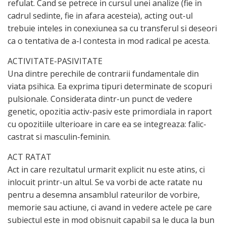
refulat. Cand se petrece in cursul unei analize (fie in
cadrul sedinte, fie in afara acesteia), acting out-ul
trebuie inteles in conexiunea sa cu transferul si deseori
ca o tentativa de a-l contesta in mod radical pe acesta.
ACTIVITATE-PASIVITATE
Una dintre perechile de contrarii fundamentale din
viata psihica. Ea exprima tipuri determinate de scopuri
pulsionale. Considerata dintr-un punct de vedere
genetic, opozitia activ-pasiv este primordiala in raport
cu opozitiile ulterioare in care ea se integreaza: falic-
castrat si masculin-feminin.
ACT RATAT
Act in care rezultatul urmarit explicit nu este atins, ci
inlocuit printr-un altul. Se va vorbi de acte ratate nu
pentru a desemna ansamblul rateurilor de vorbire,
memorie sau actiune, ci avand in vedere actele pe care
subiectul este in mod obisnuit capabil sa le duca la bun