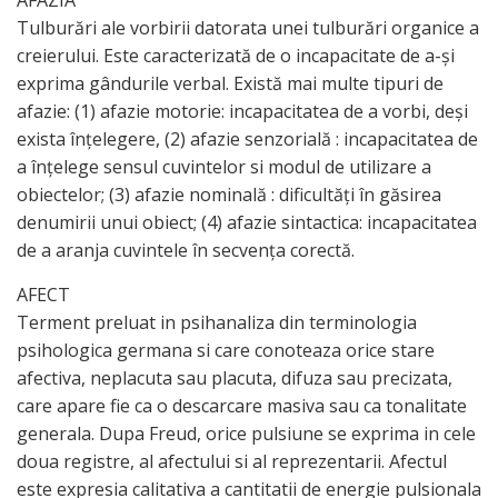
AFAZIA
Tulburări ale vorbirii datorata unei tulburări organice a
creierului. Este caracterizată de o incapacitate de a-şi
exprima gândurile verbal. Există mai multe tipuri de
afazie: (1) afazie motorie: incapacitatea de a vorbi, deşi
exista înţelegere, (2) afazie senzorială : incapacitatea de
a înţelege sensul cuvintelor si modul de utilizare a
obiectelor; (3) afazie nominală : dificultăţi în găsirea
denumirii unui obiect; (4) afazie sintactica: incapacitatea
de a aranja cuvintele în secvenţa corectă.
AFECT
Terment preluat in psihanaliza din terminologia
psihologica germana si care conoteaza orice stare
afectiva, neplacuta sau placuta, difuza sau precizata,
care apare fie ca o descarcare masiva sau ca tonalitate
generala. Dupa Freud, orice pulsiune se exprima in cele
doua registre, al afectului si al reprezentarii. Afectul
este expresia calitativa a cantitatii de energie pulsionala