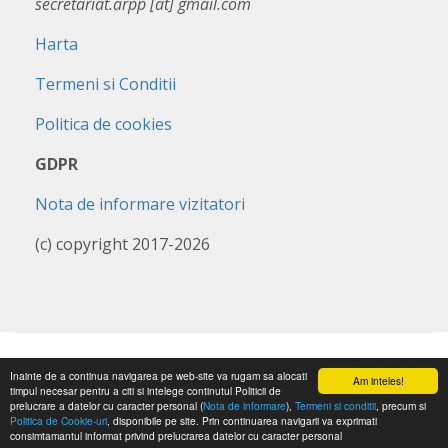
secretariat.arpp [at] gmail.com
Harta
Termeni si Conditii
Politica de cookies
GDPR
Nota de informare vizitatori
(c) copyright 2017-2026
Inainte de a continua navigarea pe web-site va rugam sa alocati
Am inteles!
timpul necesar pentru a citi si intelege continutul Politicii de
prelucrare a datelor cu caracter personal (
Nota de informare
),
Termeni si conditii
, precum si
Politica de Cookie-uri
, disponibile pe site. Prin continuarea navigarii va exprimati
consimtamantul informat privind prelucrarea datelor cu caracter personal