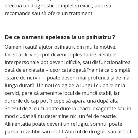
efectua un diagnostic complet şi exact, apoi să
recomande sau să ofere un tratament.
De ce oamenii apeleaza la un psihiatru ?
Oamenii caută ajutor psihiatric din multe motive.
Incercările vieţii pot deveni copleşitoare. Relaţiile
interpersonale pot deveni dificile, sau disfuncţionalitea
dată de anxietate – uşor catalogată înainte ca o simplă
„stare de nervii” – poate deveni mai profundă şi de mai
lungă durată. Un nou coleg de-a lungul culoarelor la
servici, pare să ameninte locul de muncă stabil, iar
durerile de cap pot începe să apara una după alta.
Stresul de zi cu zi poate duce la reacţii exagerate sau în
mod ciudat să nu determine nici un fel de reacţie.
Alimentaţia poate deveni un refugiu, somnul poate
părea irezistibil sau inutil. Abuzul de droguri sau alcool