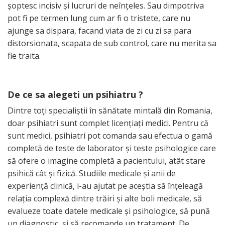
şoptesc incisiv şi lucruri de neînţeles. Sau dimpotriva
pot fi pe termen lung cum ar fi o tristete, care nu
ajunge sa dispara, facand viata de zi cu zi sa para
distorsionata, scapata de sub control, care nu merita sa
fie traita.
De ce sa alegeti un psihiatru ?
Dintre toţi specialiştii în sănătate mintală din Romania,
doar psihiatri sunt complet licenţiaţi medici. Pentru că
sunt medici, psihiatri pot comanda sau efectua o gamă
completă de teste de laborator şi teste psihologice care
să ofere o imagine completă a pacientului, atât stare
psihică cât şi fizică. Studiile medicale şi anii de
experienţă clinică, i-au ajutat pe aceştia să înţeleagă
relaţia complexă dintre trăiri şi alte boli medicale, să
evalueze toate datele medicale şi psihologice, să pună
un diagnostic, şi să recomande un tratament. De