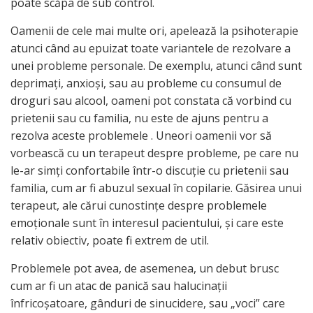
poate scăpa de sub control.
Oamenii de cele mai multe ori, apelează la psihoterapie
atunci când au epuizat toate variantele de rezolvare a
unei probleme personale. De exemplu, atunci când sunt
deprimaţi, anxioşi, sau au probleme cu consumul de
droguri sau alcool, oameni pot constata că vorbind cu
prietenii sau cu familia, nu este de ajuns pentru a
rezolva aceste problemele . Uneori oamenii vor să
vorbească cu un terapeut despre probleme, pe care nu
le-ar simţi confortabile într-o discuţie cu prietenii sau
familia, cum ar fi abuzul sexual în copilarie. Găsirea unui
terapeut, ale cărui cunostinţe despre problemele
emoţionale sunt în interesul pacientului, şi care este
relativ obiectiv, poate fi extrem de util.
Problemele pot avea, de asemenea, un debut brusc
cum ar fi un atac de panică sau halucinaţii
înfricoşatoare, gânduri de sinucidere, sau „voci” care