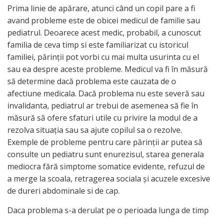
Prima linie de apărare, atunci când un copil pare a fi
avand probleme este de obicei medicul de familie sau
pediatrul. Deoarece acest medic, probabil, a cunoscut
familia de ceva timp si este familiarizat cu istoricul
familiei, părinţii pot vorbi cu mai multa usurinta cu el
sau ea despre aceste probleme. Medicul va fi în măsură
să determine dacă problema este cauzata de o
afectiune medicala. Dacă problema nu este severă sau
invalidanta, pediatrul ar trebui de asemenea să fie în
măsură să ofere sfaturi utile cu privire la modul de a
rezolva situaţia sau sa ajute copilul sa o rezolve.
Exemple de probleme pentru care părinţii ar putea să
consulte un pediatru sunt enurezisul, starea generala
mediocra fără simptome somatice evidente, refuzul de
a merge la scoala, retragerea sociala şi acuzele excesive
de dureri abdominale si de cap.
Daca problema s-a derulat pe o perioada lunga de timp