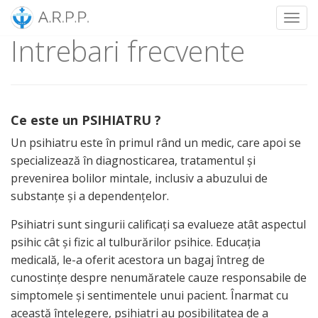
Toggl
Intrebari frecvente
Skip
to
content
Ce este un PSIHIATRU ?
Un psihiatru este în primul rând un medic, care apoi se
specializează în diagnosticarea, tratamentul şi
prevenirea bolilor mintale, inclusiv a abuzului de
substanţe şi a dependenţelor.
Psihiatri sunt singurii calificaţi sa evalueze atât aspectul
psihic cât şi fizic al tulburărilor psihice. Educaţia
medicală, le-a oferit acestora un bagaj întreg de
cunostinţe despre nenumăratele cauze responsabile de
simptomele şi sentimentele unui pacient. Înarmat cu
această înţelegere, psihiatri au posibilitatea de a