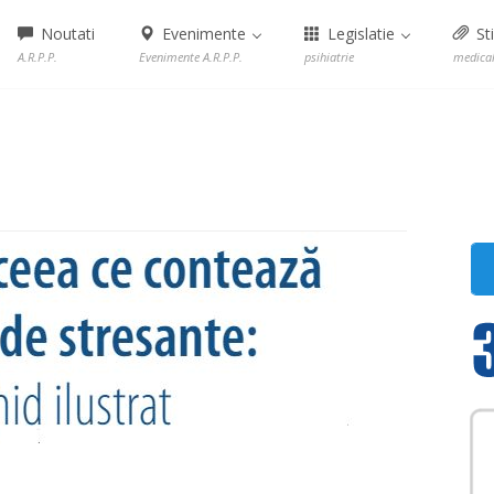
Noutati
Evenimente
Legislatie
Sti
A.R.P.P.
Evenimente A.R.P.P.
psihiatrie
medica