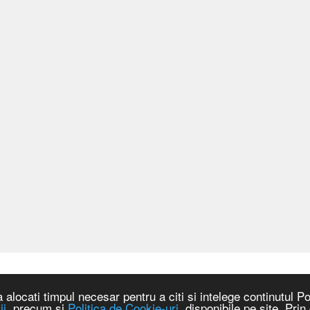
locati timpul necesar pentru a citi si intelege continutul Pol
ii
, precum si
Politica de Cookie-uri
, disponibile pe site. Pri