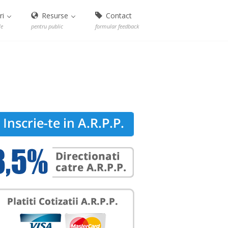
ri
Resurse
Contact
le
pentru public
formular feedback