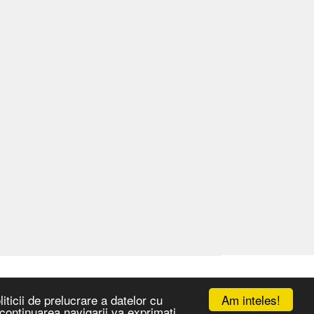
Am inteles!
iticii de prelucrare a datelor cu
n continuarea navigarii va exprimati