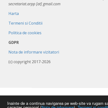
secretariat.arpp [at] gmail.com
Harta
Termeni si Conditii
Politica de cookies
GDPR
Nota de informare vizitatori
(c) copyright 2017-2026
Inainte de a continua navigarea pe web-site va rugam sa a
caracter personal (
Nota de informare
),
Termeni si condit