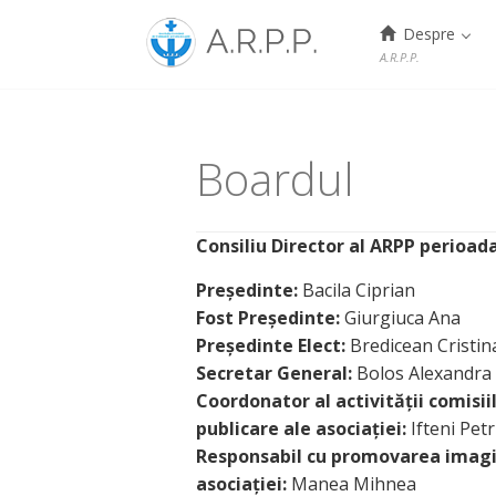
Menu
Despre
A.R.P.P.
Skip
to
content
Boardul
Consiliu Director al ARPP perioada
Președinte:
Bacila Ciprian
Fost Președinte:
Giurgiuca Ana
Președinte Elect:
Bredicean Cristin
Secretar General:
Bolos Alexandra
Coordonator al activității comisiilo
publicare ale asociației:
Ifteni Pet
Responsabil cu promovarea imagini
asociației:
Manea Mihnea