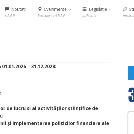
Noutati
Evenimente
Legislatie
Sti
A.R.P.P.
Evenimente A.R.P.P.
psihiatrie
medica
 01.01.2026 – 31.12.2028:
a
r de lucru si al activităților științifice de
ru
i și implementarea politicilor financiare ale