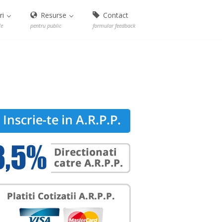
ri
Resurse
Contact
le
pentru public
formular feedback