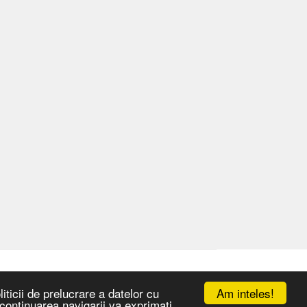
Am inteles!
iticii de prelucrare a datelor cu
n continuarea navigarii va exprimati