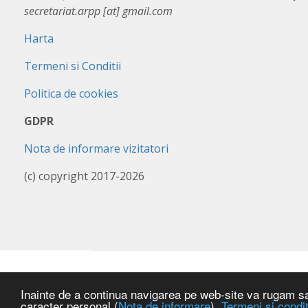
secretariat.arpp [at] gmail.com
Harta
Termeni si Conditii
Politica de cookies
GDPR
Nota de informare vizitatori
(c) copyright 2017-2026
Inainte de a continua navigarea pe web-site va rugam sa a
caracter personal (
Nota de informare
),
Termeni si condit