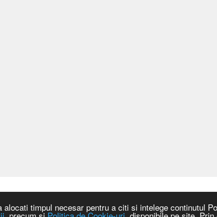
locati timpul necesar pentru a citi si intelege continutul Pol
ii
, precum si
Politica de Cookie-uri
, disponibile pe site. Pri