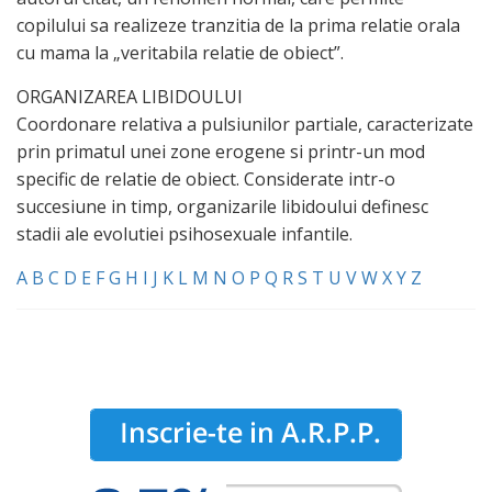
copilului sa realizeze tranzitia de la prima relatie orala
cu mama la „veritabila relatie de obiect”.
ORGANIZAREA LIBIDOULUI
Coordonare relativa a pulsiunilor partiale, caracterizate
prin primatul unei zone erogene si printr-un mod
specific de relatie de obiect. Considerate intr-o
succesiune in timp, organizarile libidoului definesc
stadii ale evolutiei psihosexuale infantile.
A
B
C
D
E
F
G
H
I
J
K
L
M
N
O
P
Q
R
S
T
U
V
W
X
Y
Z