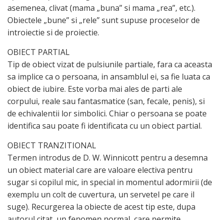
asemenea, clivat (mama „buna” si mama „rea”, etc.).
Obiectele „bune” si „rele” sunt supuse proceselor de
introiectie si de proiectie.
OBIECT PARTIAL
Tip de obiect vizat de pulsiunile partiale, fara ca aceasta
sa implice ca o persoana, in ansamblul ei, sa fie luata ca
obiect de iubire. Este vorba mai ales de parti ale
corpului, reale sau fantasmatice (san, fecale, penis), si
de echivalentii lor simbolici. Chiar o persoana se poate
identifica sau poate fi identificata cu un obiect partial.
OBIECT TRANZITIONAL
Termen introdus de D. W. Winnicott pentru a desemna
un obiect material care are valoare electiva pentru
sugar si copilul mic, in special in momentul adormirii (de
exemplu un colt de cuvertura, un servetel pe care il
suge). Recurgerea la obiecte de acest tip este, dupa
autorul citat, un fenomen normal, care permite