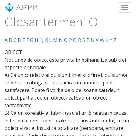
Toggl
Glosar termeni O
Skip
to
content
A
B
C
D
E
F
G
H
I
J
K
L
M
N
O
P
Q
R
S
T
U
V
W
X
Y
Z
OBIECT
Notiunea de obiect este privita in psihanaliza sub trei
aspecte principale:
A) Ca un corelativ al pulsiunii: in el si prin el, pulsiunea
tinde sa-si atinga scopul, adica un anumit tip de
satisfacere. Poate fi vorba de o persoana sau deun
obiect partial, de un obiect real sau un obiect
fantasmatic.
B) Ca un corelativ al iubirii (sau al urii): relatia in cauza
este cea a persoanei totale, sau a instantei eului, cu un
obiect vizat el insusi ca totalitate (persoana, entitate,
ideal, etc.); (adjectivul corespunzator este „obiectal”).