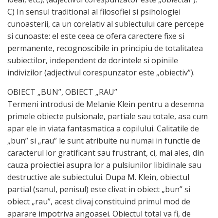
C) In sensul traditional al filosofiei si psihologiei
cunoasterii, ca un corelativ al subiectului care percepe
si cunoaste: el este ceea ce ofera carectere fixe si
permanente, recognoscibile in principiu de totalitatea
subiectilor, independent de dorintele si opiniile
indivizilor (adjectivul corespunzator este „obiectiv”).
OBIECT „BUN”, OBIECT „RAU”
Termeni introdusi de Melanie Klein pentru a desemna
primele obiecte pulsionale, partiale sau totale, asa cum
apar ele in viata fantasmatica a copilului. Calitatile de
„bun” si „rau” le sunt atribuite nu numai in functie de
caracterul lor gratificant sau frustrant, ci, mai ales, din
cauza proiectiei asupra lor a pulsiunilor libidinale sau
destructive ale subiectului. Dupa M. Klein, obiectul
partial (sanul, penisul) este clivat in obiect „bun” si
obiect „rau”, acest clivaj constituind primul mod de
aparare impotriva angoasei. Obiectul total va fi, de