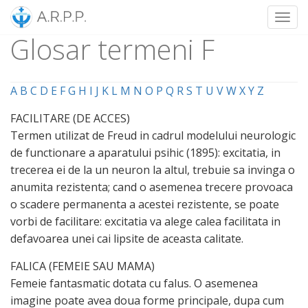
Toggl
Glosar termeni F
Skip
to
content
A
B
C
D
E
F
G
H
I
J
K
L
M
N
O
P
Q
R
S
T
U
V
W
X
Y
Z
FACILITARE (DE ACCES)
Termen utilizat de Freud in cadrul modelului neurologic
de functionare a aparatului psihic (1895): excitatia, in
trecerea ei de la un neuron la altul, trebuie sa invinga o
anumita rezistenta; cand o asemenea trecere provoaca
o scadere permanenta a acestei rezistente, se poate
vorbi de facilitare: excitatia va alege calea facilitata in
defavoarea unei cai lipsite de aceasta calitate.
FALICA (FEMEIE SAU MAMA)
Femeie fantasmatic dotata cu falus. O asemenea
imagine poate avea doua forme principale, dupa cum