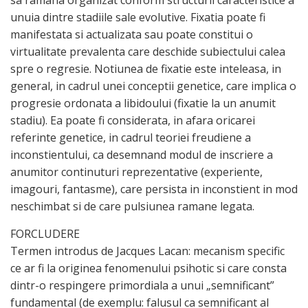
sa ramana organizat conform structurii caracteristice a
unuia dintre stadiile sale evolutive. Fixatia poate fi
manifestata si actualizata sau poate constitui o
virtualitate prevalenta care deschide subiectului calea
spre o regresie. Notiunea de fixatie este inteleasa, in
general, in cadrul unei conceptii genetice, care implica o
progresie ordonata a libidoului (fixatie la un anumit
stadiu). Ea poate fi considerata, in afara oricarei
referinte genetice, in cadrul teoriei freudiene a
inconstientului, ca desemnand modul de inscriere a
anumitor continuturi reprezentative (experiente,
imagouri, fantasme), care persista in inconstient in mod
neschimbat si de care pulsiunea ramane legata.
FORCLUDERE
Termen introdus de Jacques Lacan: mecanism specific
ce ar fi la originea fenomenului psihotic si care consta
dintr-o respingere primordiala a unui „semnificant”
fundamental (de exemplu: falusul ca semnificant al