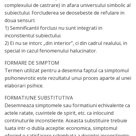
complexului de castrare) in afara universului simbolic al
subiectului. Forcluderea se deosebeste de refulare in
doua sensuri:
1) Semnificantii forclusi nu sunt integrati in
inconstientul subiectului.
2) Ei nu se intorc „din interior”, ci din cadrul realului, in
special in cazul fenomenului halucinator.
FORMARE DE SIMPTOM
Termen utilizat pentru a desemna faptul ca simptomul
psihonevrotic este rezultatul unui proces aparte al unei
elaborari psihice.
FORMATIUNE SUBSTITUTIVA
Desemneaza simptomele sau formatiuni echivalente ca
actele ratate, cuvintele de spirit, etc. ca inlocuind
continuturile inconstiente. Aceasta substituire trebuie
luata intr-o dubla acceptie: economica, simptomul
oferind o satisfacere schimbata a dorintei inconstiente;