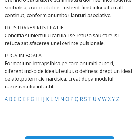
simbolica, continutul inconstient fiind inlocuit cu alt
continut, conform anumitor lanturi asociative.
FRUSTRARE/FRUSTRATIE
Conditia subiectului caruia i se refuza sau care isi
refuza satisfacerea unei cerinte pulsionale.
FUGA IN BOALA
Formatiune intrapsihica pe care anumiti autori,
diferentiind-o de idealul eului, o definesc drept un ideal
de atotputernicie narcisica, creat dupa modelul
narcisismului infantil.
A
B
C
D
E
F
G
H
I
J
K
L
M
N
O
P
Q
R
S
T
U
V
W
X
Y
Z