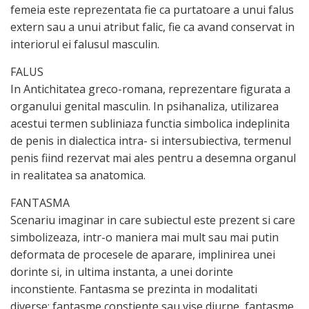
femeia este reprezentata fie ca purtatoare a unui falus
extern sau a unui atribut falic, fie ca avand conservat in
interiorul ei falusul masculin.
FALUS
In Antichitatea greco-romana, reprezentare figurata a
organului genital masculin. In psihanaliza, utilizarea
acestui termen subliniaza functia simbolica indeplinita
de penis in dialectica intra- si intersubiectiva, termenul
penis fiind rezervat mai ales pentru a desemna organul
in realitatea sa anatomica.
FANTASMA
Scenariu imaginar in care subiectul este prezent si care
simbolizeaza, intr-o maniera mai mult sau mai putin
deformata de procesele de aparare, implinirea unei
dorinte si, in ultima instanta, a unei dorinte
inconstiente. Fantasma se prezinta in modalitati
diverse: fantasme constiente sau vise diurne, fantasme