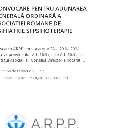
ONVOCARE PENTRU ADUNAREA
ENERALĂ ORDINARĂ A
SOCIATIEI ROMANE DE
SIHIATRIE SI PSIHOTERAPIE
scarca ARPP convocator AGA – 29.04.2024
rivit prevederilor Art. 16.3 ș i ale Art. 16.5 din
tutul Asociaț iei, Consiliul Director a hotarat …
Echipa de redactie A.R.P.P.
Categorie
Activitate Organizationala
,
Stiri