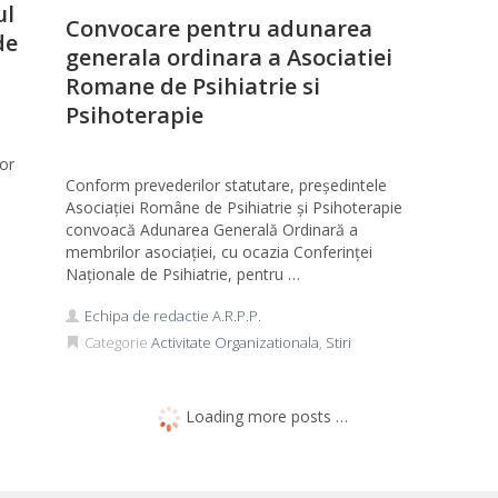
ul
Convocare pentru adunarea
de
generala ordinara a Asociatiei
Romane de Psihiatrie si
Psihoterapie
for
Conform prevederilor statutare, președintele
Asociației Române de Psihiatrie și Psihoterapie
convoacă Adunarea Generală Ordinară a
membrilor asociației, cu ocazia Conferinței
Naționale de Psihiatrie, pentru …
Echipa de redactie A.R.P.P.
Categorie
Activitate Organizationala
,
Stiri
Loading more posts …