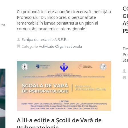
C
Cu profundă tristețe anunțăm trecerea în neființă a
G
Profesorului Dr. Eliot Sorel, o personalitate
A
remarcabilă în lumea psihiatriei și un pilon al
rea
comunității academice internaționale.
P
Echipa de redactie A.R.P.P.
Categorie
Activitate Organizationala
De
Pot
Sta
A III-a ediție a Școlii de Vară de
Psihopatologie