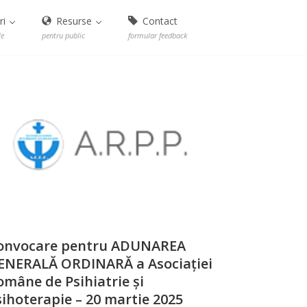
ri
Resurse
Contact
le
pentru public
formular feedback
onvocare pentru ADUNAREA
ENERALĂ ORDINARĂ a Asociației
omâne de Psihiatrie și
sihoterapie – 20 martie 2025