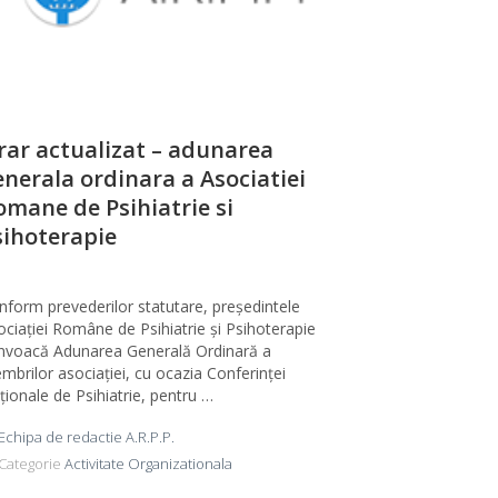
rar actualizat – adunarea
enerala ordinara a Asociatiei
omane de Psihiatrie si
sihoterapie
nform prevederilor statutare, președintele
ociației Române de Psihiatrie și Psihoterapie
nvoacă Adunarea Generală Ordinară a
mbrilor asociației, cu ocazia Conferinței
ționale de Psihiatrie, pentru …
Echipa de redactie A.R.P.P.
Categorie
Activitate Organizationala