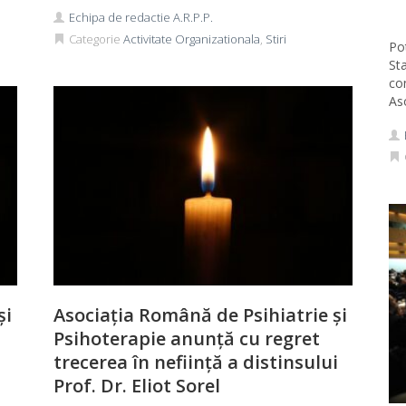
Echipa de redactie A.R.P.P.
Categorie
Activitate Organizationala
,
Stiri
Pot
Sta
co
As
și
Asociația Română de Psihiatrie și
Psihoterapie anunță cu regret
trecerea în neființă a distinsului
Prof. Dr. Eliot Sorel