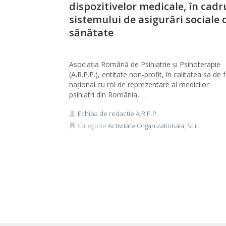
dispozitivelor medicale, în cadr
sistemului de asigurări sociale 
sănătate
Asociația Română de Psihiatrie și Psihoterapie
(A.R.P.P.), entitate non-profit, în calitatea sa de 
național cu rol de reprezentare al medicilor
psihiatri din România, …
Echipa de redactie A.R.P.P.
Categorie
Activitate Organizationala
,
Stiri