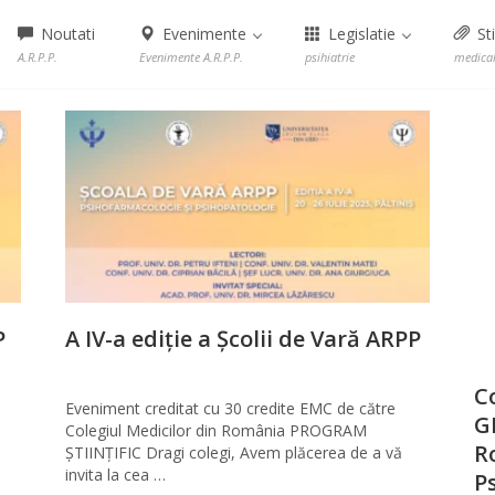
Noutati
Evenimente
Legislatie
Sti
A.R.P.P.
Evenimente A.R.P.P.
psihiatrie
medica
P
A IV-a ediție a Școlii de Vară ARPP
C
Eveniment creditat cu 30 credite EMC de către
G
Colegiul Medicilor din România PROGRAM
R
ȘTIINȚIFIC Dragi colegi, Avem plăcerea de a vă
invita la cea …
P