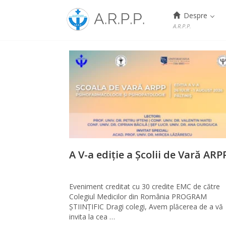
Menu
Despre
A.R.P.P.
Skip
to
content
A V-a ediție a Școlii de Vară ARP
Eveniment creditat cu 30 credite EMC de către
Colegiul Medicilor din România PROGRAM
ȘTIINȚIFIC Dragi colegi, Avem plăcerea de a vă
invita la cea …