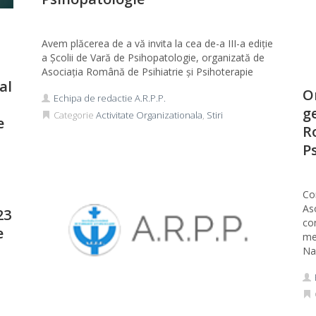
Avem plăcerea de a vă invita la cea de-a III-a ediție
a Școlii de Vară de Psihopatologie, organizată de
Asociația Română de Psihiatrie și Psihoterapie
al
O
Echipa de redactie A.R.P.P.
g
Categorie
Activitate Organizationala
,
Stiri
e
R
P
Co
As
23
co
e
me
Na