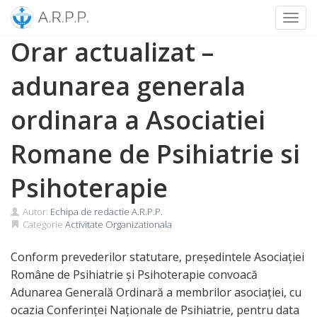
Toggl
Skip
Orar actualizat –
to
content
adunarea generala
ordinara a Asociatiei
Romane de Psihiatrie si
Psihoterapie
Autor:
Echipa de redactie A.R.P.P.
Categorie
Activitate Organizationala
Conform prevederilor statutare, președintele Asociației
Române de Psihiatrie și Psihoterapie convoacă
Adunarea Generală Ordinară a membrilor asociației, cu
ocazia Conferinței Naționale de Psihiatrie, pentru data