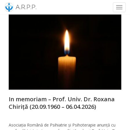
Toggl
Skip
to
content
In memoriam – Prof. Univ. Dr. Roxana
Chiriță (20.09.1960 – 06.04.2026)
Asociația Română de Psihiatrie și Psihoterapie anunță cu