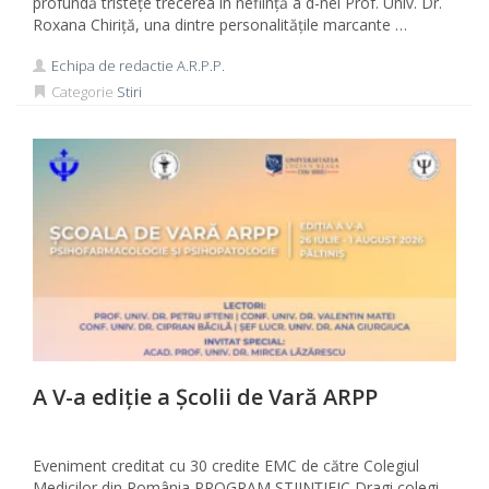
profundă tristețe trecerea în neființă a d-nei Prof. Univ. Dr.
Roxana Chiriță, una dintre personalitățile marcante …
Echipa de redactie A.R.P.P.
Categorie
Stiri
A V-a ediție a Școlii de Vară ARPP
Eveniment creditat cu 30 credite EMC de către Colegiul
Medicilor din România PROGRAM ȘTIINȚIFIC Dragi colegi,