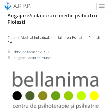
Toggl
Skip
Angajare/colaborare medic psihiatru
to
Ploiesti
content
Cabinet Medical Individual, specialitatea Psihiatrie, Ploiesti
PH
Echipa de redactie A.R.P.P.
Categorie
Locuri de munca