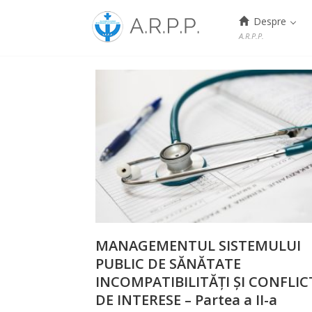
Menu
Despre
A.R.P.P.
Skip
to
content
MANAGEMENTUL SISTEMULUI
PUBLIC DE SĂNĂTATE
INCOMPATIBILITĂȚI ȘI CONFLIC
DE INTERESE – Partea a II-a