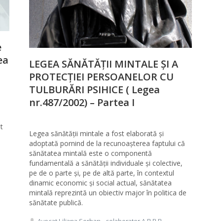
e
ea
LEGEA SĂNĂTĂȚII MINTALE ȘI A
PROTECȚIEI PERSOANELOR CU
TULBURĂRI PSIHICE ( Legea
nr.487/2002) – Partea I
t
Legea sănătății mintale a fost elaborată și
adoptată pornind de la recunoașterea faptului că
sănătatea mintală este o componentă
fundamentală a sănătății individuale și colective,
pe de o parte și, pe de altă parte, în contextul
dinamic economic și social actual, sănătatea
mintală reprezintă un obiectiv major în politica de
sănătate publică.
Avocat Liliana Serban - colaborator A.R.P.P.