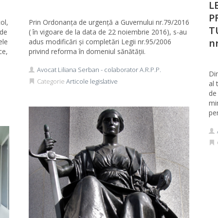
L
P
ol,
Prin Ordonanța de urgență a Guvernului nr.79/2016
T
 de
( în vigoare de la data de 22 noiembrie 2016), s-au
nr
ele
adus modificări și completări Legii nr.95/2006
ce,
privind reforma în domeniul sănătății.
Avocat Liliana Serban - colaborator A.R.P.P.
Di
Categorie
Articole legislative
al
de 
min
per