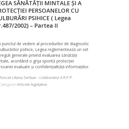
EGEA SĂNĂTĂȚII MINTALE ȘI A
ROTECȚIEI PERSOANELOR CU
ULBURĂRI PSIHICE ( Legea
.487/2002) – Partea II
n punctul de vedere al procedurilor de diagnostic
 tulburărilor psihice, Legea reglementează un set
reguli generale privind evaluarea sănătății
tale, acordând o grija sporită protecției
soanei evaluate și confidențialității informațiilor.
Avocat Liliana Serban - colaborator A.R.P.P.
Categorie
Articole legislative