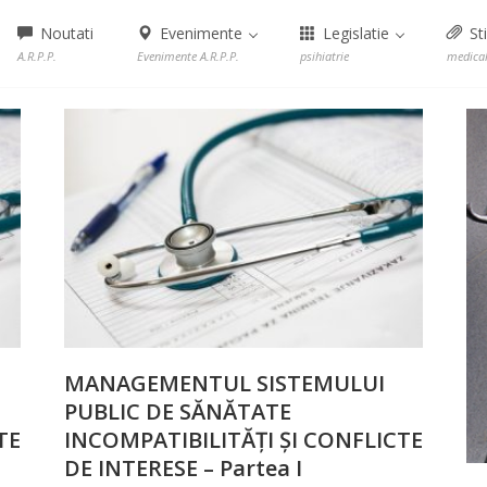
Noutati
Evenimente
Legislatie
Sti
A.R.P.P.
Evenimente A.R.P.P.
psihiatrie
medica
MANAGEMENTUL SISTEMULUI
PUBLIC DE SĂNĂTATE
TE
INCOMPATIBILITĂȚI ȘI CONFLICTE
DE INTERESE – Partea I