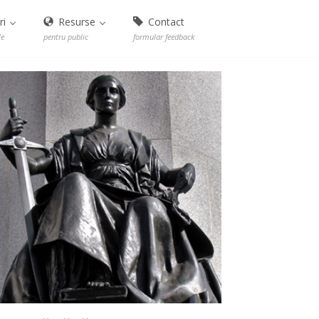
ri
Resurse
Contact
le
pentru public
formular feedback