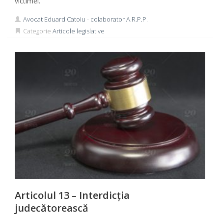
victimei.
Avocat Eduard Catoiu - colaborator A.R.P.P.
Categorie
Articole legislative
Articolul 13 – Interdicția
judecătorească