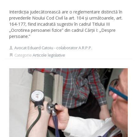
Interdicția judecătorească are o reglementare distinctă în
prevederile Noului Cod Civil la art. 104 și următoarele, art.
164-177, fiind incadrată sugestiv în cadrul Titlului III
„Ocrotirea persoanei fizice” din cadrul Cărții I: „Despre
persoane.”
Avocat Eduard Catoiu - colaborator A.R.P.P.
Categorie
Articole legislative