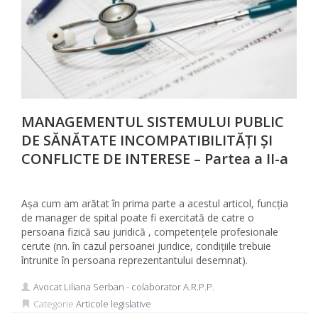
MANAGEMENTUL SISTEMULUI PUBLIC
DE SĂNĂTATE INCOMPATIBILITĂȚI ȘI
CONFLICTE DE INTERESE – Partea a II-a
Așa cum am arătat în prima parte a acestul articol, funcția
de manager de spital poate fi exercitată de catre o
persoana fizică sau juridică , competențele profesionale
cerute (nn. în cazul persoanei juridice, condițiile trebuie
întrunite în persoana reprezentantului desemnat).
Avocat Liliana Serban - colaborator A.R.P.P.
Categorie
Articole legislative