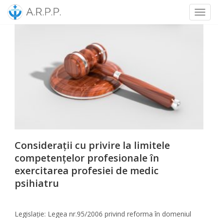
Toggl
Skip
to
content
Considerații cu privire la limitele
competențelor profesionale în
exercitarea profesiei de medic
psihiatru
Legislație: Legea nr.95/2006 privind reforma în domeniul