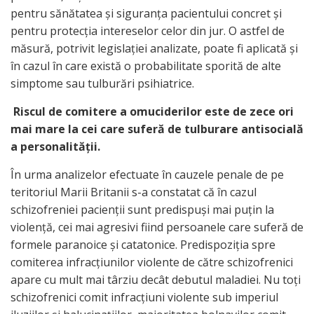
pentru sănătatea şi siguranţa pacientului concret şi
pentru protecţia intereselor celor din jur. O astfel de
măsură, potrivit legislaţiei analizate, poate fi aplicată şi
în cazul în care există o probabilitate sporită de alte
simptome sau tulburări psihiatrice.
Riscul de comitere a omuciderilor este de zece ori
mai mare la cei care suferă de tulburare antisocială
a personalităţii.
În urma analizelor efectuate în cauzele penale de pe
teritoriul Marii Britanii s-a constatat că în cazul
schizofreniei pacienţii sunt predispuşi mai puţin la
violenţă, cei mai agresivi fiind persoanele care suferă de
formele paranoice şi catatonice. Predispoziţia spre
comiterea infracţiunilor violente de către schizofrenici
apare cu mult mai târziu decât debutul maladiei. Nu toţi
schizofrenici comit infracţiuni violente sub imperiul