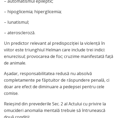
– automatismul epileptic;
– hipoglicemia; hiperglicemia;
– lunatismul;
– ateroscleroză.
Un predictor relevant al predispoziţiei la violenţă în
viitor este triunghiul Helman care include trei indici:
enurezisul; provocarea de foc; cruzime manifestată faţă
de animale.
Aşadar, responsabilitatea redusă nu absolvă
completamente pe făptuitor de răspundere penală, ci
doar are efect de diminuare a pedepsei pentru cele
comise.
Reieşind din prevederile Sec. 2 al Actului cu privire la
omucideri anomalia mentală trebuie să întrunească
două condiţii: