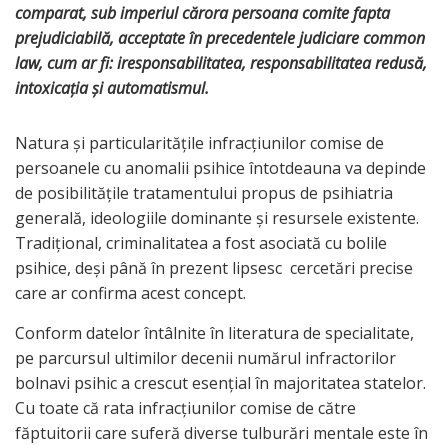
comparat, sub imperiul cărora persoana comite fapta
prejudiciabilă, acceptate în precedentele judiciare common
law, cum ar fi: iresponsabilitatea, responsabilitatea redusă,
intoxicaţia şi automatismul.
Natura şi particularităţile infracţiunilor comise de
persoanele cu anomalii psihice întotdeauna va depinde
de posibilităţile tratamentului propus de psihiatria
generală, ideologiile dominante şi resursele existente.
Tradiţional, criminalitatea a fost asociată cu bolile
psihice, deşi până în prezent lipsesc cercetări precise
care ar confirma acest concept.
Conform datelor întâlnite în literatura de specialitate,
pe parcursul ultimilor decenii numărul infractorilor
bolnavi psihic a crescut esenţial în majoritatea statelor.
Cu toate că rata infracţiunilor comise de către
făptuitorii care suferă diverse tulburări mentale este în