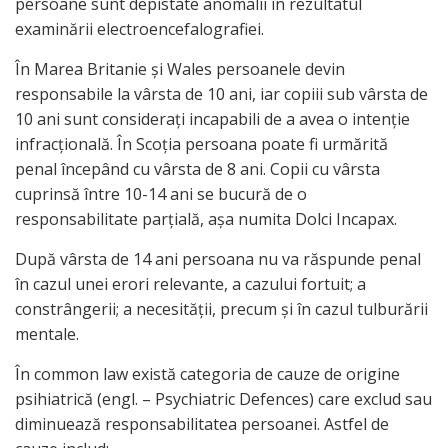
persoane sunt depistate anomalii în rezultatul
examinării electroencefalografiei.
În Marea Britanie şi Wales persoanele devin
responsabile la vârsta de 10 ani, iar copiii sub vârsta de
10 ani sunt consideraţi incapabili de a avea o intenţie
infracţională. În Scoţia persoana poate fi urmărită
penal începând cu vârsta de 8 ani. Copii cu vârsta
cuprinsă între 10-14 ani se bucură de o
responsabilitate parţială, aşa numita Dolci Incapax.
După vârsta de 14 ani persoana nu va răspunde penal
în cazul unei erori relevante, a cazului fortuit; a
constrângerii; a necesităţii, precum şi în cazul tulburării
mentale.
În common law există categoria de cauze de origine
psihiatrică (engl. – Psychiatric Defences) care exclud sau
diminuează responsabilitatea persoanei. Astfel de