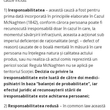
cauze includ:
1)
Iresponsabilitatea
– această cauză a fost pentru
prima dată incorporată în principiile elaborate în Cazul
McNaghten (1842), conform cărora persoana poate fi
recunoscută iresponsabilă doar în cazul în care, la
momentul săvârşirii infracţiunii, aceasta a acţionat sub
imperiul deficienţei de raţionalitate (engl. – defect of
reason) cauzate de o boală mentală în măsură în care
persoana nu înţelegea natura şi calitatea actului
produs, sau nu realiza că actul comis reprezintă un
pericol social. Regula McNaghten nu se aplică pe
teritoriul Scoţiei.
Decizia cu privire la
iresponsabilitate este luată de către doi medici-
psihiatri în baza “balanţei de probabilitate”, iar
efectul juridic al recunoaşterii stării de
iresponsabilitate este achitarea persoanei;
2)
Responsabilitatea redusă
– în common law această