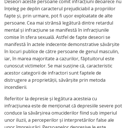
Deseori aceste persoane comit infracţiuni deoarece nu
înţeleg pe deplin caracterul prejudiciabil a propriilor
fapte şi, prin urmare, pot fi uşor exploatate de alte
persoane. Cea mai strânsă legătură dintre retardul
mental şi infracţiune se manifestă în infracţiunile
comise în sfera sexuală. Astfel de fapte deseori se
manifestă în actele indecente demonstrative săvârşite
în locuri publice de către persoane de genul masculin,
iar, în marea majoritate a cazurilor, făptuitorul este
cunoscut victimelor. Se mai susţine că, caracteristic
acestor categorii de infractori sunt faptele de
distrugere a proprietăţii, săvârşite prin metoda
incendierii.
Referitor la depresie şi legătura acesteia cu
infracţiunea este de menţionat că depresiile severe pot
conduce la săvârşirea omuciderilor fiind sub imperiul
unor iluzii, a perceperilor şi interpretărilor false ale
unor împrejurări. Persoanelor depresive le este