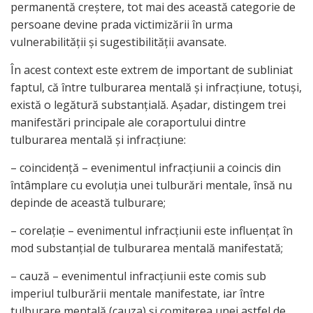
permanentă creştere, tot mai des această categorie de
persoane devine prada victimizării în urma
vulnerabilităţii şi sugestibilităţii avansate.
În acest context este extrem de important de subliniat
faptul, că între tulburarea mentală şi infracţiune, totuşi,
există o legătură substanţială. Aşadar, distingem trei
manifestări principale ale coraportului dintre
tulburarea mentală şi infracţiune:
– coincidenţă – evenimentul infracţiunii a coincis din
întâmplare cu evoluţia unei tulburări mentale, însă nu
depinde de această tulburare;
– corelaţie – evenimentul infracţiunii este influenţat în
mod substanţial de tulburarea mentală manifestată;
– cauză – evenimentul infracţiunii este comis sub
imperiul tulburării mentale manifestate, iar între
tulburare mentală (cauza) şi comiterea unei astfel de