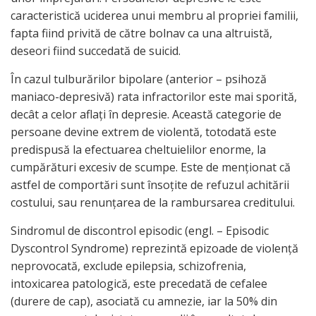
caracteristică uciderea unui membru al propriei familii,
fapta fiind privită de către bolnav ca una altruistă,
deseori fiind succedată de suicid.
În cazul tulburărilor bipolare (anterior – psihoză
maniaco-depresivă) rata infractorilor este mai sporită,
decât a celor aflaţi în depresie. Această categorie de
persoane devine extrem de violentă, totodată este
predispusă la efectuarea cheltuielilor enorme, la
cumpărături excesiv de scumpe. Este de menţionat că
astfel de comportări sunt însoţite de refuzul achitării
costului, sau renunţarea de la rambursarea creditului.
Sindromul de discontrol episodic (engl. – Episodic
Dyscontrol Syndrome) reprezintă epizoade de violenţă
neprovocată, exclude epilepsia, schizofrenia,
intoxicarea patologică, este precedată de cefalee
(durere de cap), asociată cu amnezie, iar la 50% din