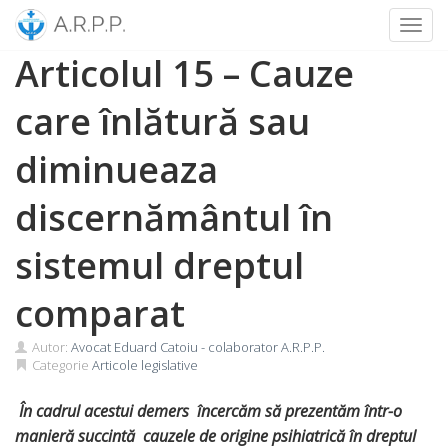
Toggl
Skip
Articolul 15 – Cauze
to
content
care înlătură sau
diminueaza
discernământul în
sistemul dreptul
comparat
Autor:
Avocat Eduard Catoiu - colaborator A.R.P.P.
Categorie
Articole legislative
În cadrul acestui demers încercăm să prezentăm într-o
manieră succintă cauzele de origine psihiatrică în dreptul