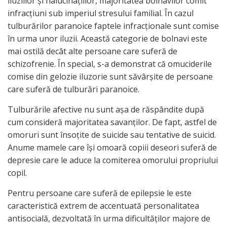
iluziilor şi halucinaţiilor, majoritatea bolnavilor comit
infracţiuni sub imperiul stresului familial. În cazul
tulburărilor paranoice faptele infracţionale sunt comise
în urma unor iluzii. Această categorie de bolnavi este
mai ostilă decât alte persoane care suferă de
schizofrenie. În special, s-a demonstrat că omuciderile
comise din gelozie iluzorie sunt săvârşite de persoane
care suferă de tulburări paranoice.
Tulburările afective nu sunt aşa de răspândite după
cum consideră majoritatea savanţilor. De fapt, astfel de
omoruri sunt însoţite de suicide sau tentative de suicid.
Anume mamele care îşi omoară copiii deseori suferă de
depresie care le aduce la comiterea omorului propriului
copil.
Pentru persoane care suferă de epilepsie le este
caracteristică extrem de accentuată personalitatea
antisocială, dezvoltată în urma dificultăţilor majore de