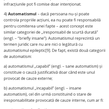
infracţiunile pot fi comise doar intenţionat.
4)
Automatismul
– dacă persoana nu-şi poate
controla propriile acţiuni, ea nu poate fi responsabilă
pentru comiterea unei fapte – acest concept este
similar categoriei de „iresponsabil de scurtă durată”
(engl. – “briefly insane”). Automatismul reprezintă un
termen juridic care nu are nici o legătură cu
automatismul epileptic[9]. De fapt, există două categorii
de automatism:
a) automatismul „capabil” (engl. – sane automatism) şi
constituie o cauză justificativă doar când este unul
provocat de cauze externe;
b) automatismul „incapabil” (engl. – insane
automatism), cel din urmă constituind o stare de
iresponsabilitate provocată de cauze interne, cum ar fi: