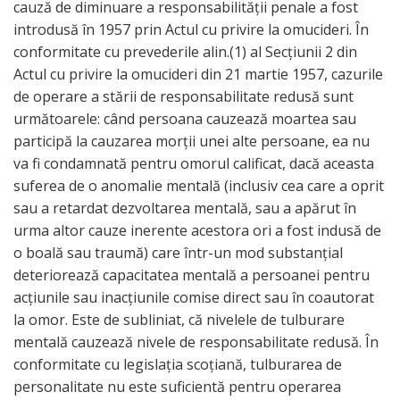
cauză de diminuare a responsabilităţii penale a fost
introdusă în 1957 prin Actul cu privire la omucideri. În
conformitate cu prevederile alin.(1) al Secţiunii 2 din
Actul cu privire la omucideri din 21 martie 1957, cazurile
de operare a stării de responsabilitate redusă sunt
următoarele: când persoana cauzează moartea sau
participă la cauzarea morţii unei alte persoane, ea nu
va fi condamnată pentru omorul calificat, dacă aceasta
suferea de o anomalie mentală (inclusiv cea care a oprit
sau a retardat dezvoltarea mentală, sau a apărut în
urma altor cauze inerente acestora ori a fost indusă de
o boală sau traumă) care într-un mod substanţial
deteriorează capacitatea mentală a persoanei pentru
acţiunile sau inacţiunile comise direct sau în coautorat
la omor. Este de subliniat, că nivelele de tulburare
mentală cauzează nivele de responsabilitate redusă. În
conformitate cu legislaţia scoţiană, tulburarea de
personalitate nu este suficientă pentru operarea