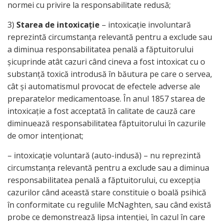
normei cu privire la responsabilitate redusă;
3)
Starea de intoxicaţie
– intoxicaţie involuntară
reprezintă circumstanţa relevantă pentru a exclude sau
a diminua responsabilitatea penală a făptuitorului
şicuprinde atât cazuri când cineva a fost intoxicat cu o
substanţă toxică introdusă în băutura pe care o servea,
cât şi automatismul provocat de efectele adverse ale
preparatelor medicamentoase. În anul 1857 starea de
intoxicaţie a fost acceptată în calitate de cauză care
diminuează responsabilitatea făptuitorului în cazurile
de omor intenţionat;
– intoxicaţie voluntară (auto-indusă) – nu reprezintă
circumstanţa relevantă pentru a exclude sau a diminua
responsabilitatea penală a făptuitorului, cu excepţia
cazurilor când această stare constituie o boală psihică
în conformitate cu regulile McNaghten, sau când există
probe ce demonstrează lipsa intenţiei, în cazul în care