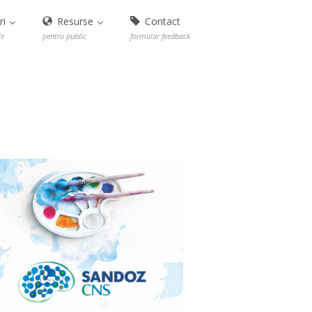
ri
Resurse
Contact
le
pentru public
formular feedback