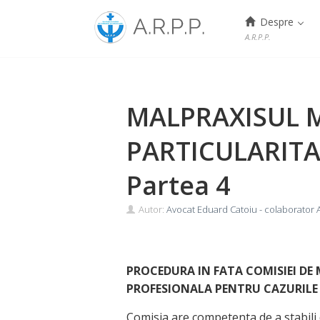
Menu
Despre
A.R.P.P.
Skip
to
content
MALPRAXISUL 
PARTICULARITAT
Partea 4
Autor:
Avocat Eduard Catoiu - colaborator A
PROCEDURA IN FATA COMISIEI DE
PROFESIONALA PENTRU CAZURILE
Comisia are competenta de a stabili 