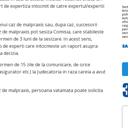
t de expertiza intocmit de catre expertul/expertii
Sec
Art
psi
aut
ofi
unui caz de malpraxis sau, dupa caz, succesorii
ras
pen
 de malpraxis pot sesiza Comisia, care stabileste
sec
sana
ermen de 3 luni de la sesizare. In acest sens,
de experti care intocmeste un raport asupra
a decizia.
termen de 15 zile de la comunicare, de orice
sigurator etc.) la Judecatoria in raza careia a avut
az de malpraxis, persoana vatamata poate solicita