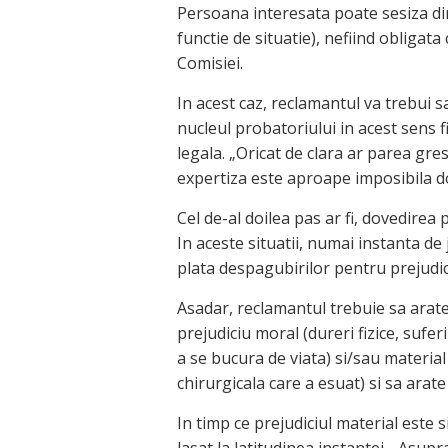
Persoana interesata poate sesiza dire
functie de situatie), nefiind obligat
Comisiei.
In acest caz, reclamantul va trebui 
nucleul probatoriului in acest sens f
legala. „Oricat de clara ar parea gr
expertiza este aproape imposibila d
Cel de-al doilea pas ar fi, dovedirea 
In aceste situatii, numai instanta d
plata despagubirilor pentru prejudic
Asadar, reclamantul trebuie sa arate
prejudiciu moral (dureri fizice, sufer
a se bucura de viata) si/sau material
chirurgicala care a esuat) si sa arate
In timp ce prejudiciul material este 