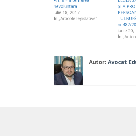
Art. 8 – Internarea
LEGEA S
nevoluntara
ȘI A PRO
iulie 18, 2017
PERSOA
În „Articole legislative”
TULBURĂR
nr.487/20
iunie 20,
În „Artico
Autor:
Avocat Edu