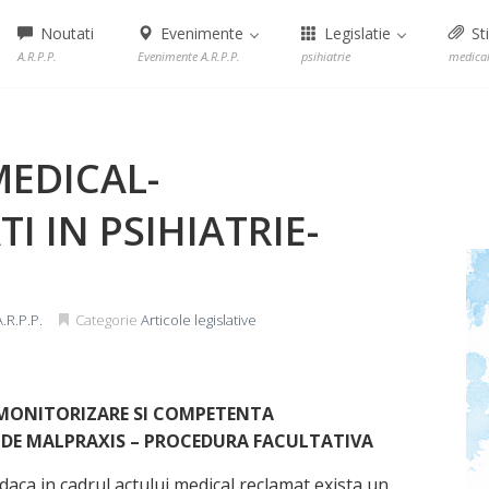
Noutati
Evenimente
Legislatie
Sti
A.R.P.P.
Evenimente A.R.P.P.
psihiatrie
medica
MEDICAL-
I IN PSIHIATRIE-
.R.P.P.
Categorie
Articole legislative
 MONITORIZARE SI COMPETENTA
 DE MALPRAXIS – PROCEDURA FACULTATIVA
daca in cadrul actului medical reclamat exista un