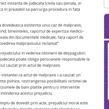
ct instanta de judecata (civila sau penala, in
a ca in prealabil sa parcurga procedura in fata
sa dovedeasca existenta unui caz de malpraxis,
iind, bineinteles, raportul de expertiza medico-
eseala din documentele medicale, fara raport de
ovedirea malpraxisului reclamat”.
prejudiciului in vederea obtinerii de despagubiri.
e judecata poate obliga persoanele responsabile la
iul cauzat prin actul de malpraxis.
 instantei ca actul de malpraxis i-a cauzat un
inte psihice, restrangerea posibilitatii victimei de
 (sumele de bani platite pentru o interventie
 intinderea acestui prejudiciu.
simplu de dovedit prin acte, prejudiciul moral este