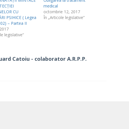
ĂNĂTĂȚII MINTALE
Obligarea la tratament
TECȚIEI
medical
NELOR CU
octombrie 12, 2017
I PSIHICE ( Legea
În „Articole legislative”
02) – Partea II
 2017
le legislative”
ard Catoiu - colaborator A.R.P.P.