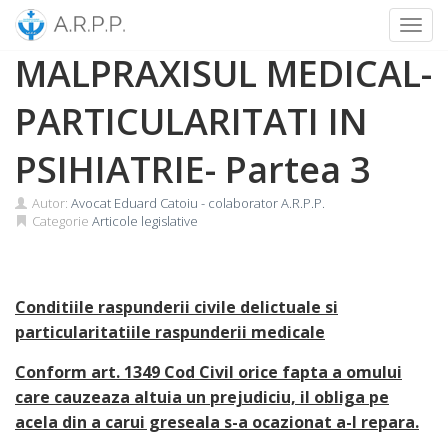
Toggl
Skip
MALPRAXISUL MEDICAL-
to
content
PARTICULARITATI IN
PSIHIATRIE- Partea 3
Autor:
Avocat Eduard Catoiu - colaborator A.R.P.P.
Categorie
Articole legislative
Conditiile raspunderii civile delictuale si
particularitatiile raspunderii medicale
Conform art. 1349 Cod Civil orice fapta a omului
care cauzeaza altuia un prejudiciu, il obliga pe
acela din a carui greseala s-a ocazionat a-l repara.