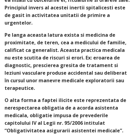
ea insasi cu obiceiurile ei, ritualurile si orarele sale.
Principiul invers al acestei inertii spitalicesti este
de gasit in activitatea unitatii de primire a
urgentelor.
Pe langa aceasta latura exista si medicina de
proximitate, de teren, cea a medicului de familie,
calificat ca generalist. Aceasta practica medicala
nu este scutita de riscuri si erori. Ex: eroarea de
diagnostic, prescierea gresita de tratament si
leziuni vasculare produse accidental sau deliberat
în cursul unor manevre medicale exploratorii sau
terapeutice.
O alta forma a faptei ilicite este reprezentata de
nerespectarea obligatia de a acorda asistenta
medicala, obligatie impusa de prevederile
capitolului IV al Legii nr. 95/2006 intitulat
“Obligativitatea asigurarii asistentei medicale”.