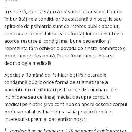
În sinteză, considerăm că măsurile profesioniștilor de
îmbunătățire a condițiilor de asistență din secțiile sau
spitalele de psihiatrie sunt de interes public absolut,
contribuie la sensibilizarea autorităților în sensul de a
acorda resurse și condiții mai bune pacienților și
reprezintă fără echivoc o dovadă de cinste, demnitate și
probitate profesională, în conformitate cu etica si
deontologia medicală.
Asociația Română de Psihiatrie și Psihoterapie
condamnă public orice formă de stigmatizare a
pacientului cu tulburări psihice, de discriminare, de
intimidare sau de linșaj mediatic asupra corpului
medical psihiatric și va continua să apere deschis corpul
profesional al psihiatrilor și să ia poziție fermă în
interesul suprem al pacienților noștri.
1
Transferați de pe Eminescu: 120 de bolnavi psihic grav vor