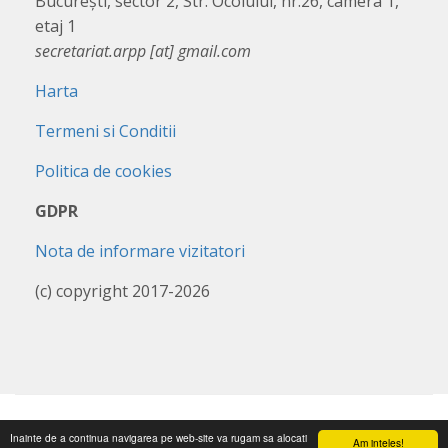
București, sector 2, Str. Ocolului, nr.26, camera 1,
etaj 1
secretariat.arpp [at] gmail.com
Harta
Termeni si Conditii
Politica de cookies
GDPR
Nota de informare vizitatori
(c) copyright 2017-2026
Inainte de a continua navigarea pe web-site va rugam sa alocati
Am inteles!