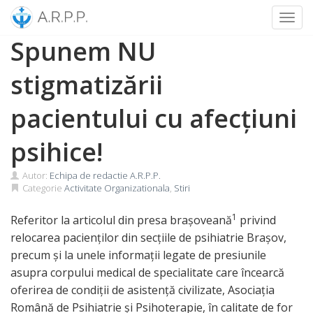
Toggl
Skip
Spunem NU
to
content
stigmatizării
pacientului cu afecțiuni
psihice!
Autor:
Echipa de redactie A.R.P.P.
Categorie
Activitate Organizationala
,
Stiri
1
Referitor la articolul din presa brașoveană
privind
relocarea pacienților din secțiile de psihiatrie Brașov,
precum și la unele informații legate de presiunile
asupra corpului medical de specialitate care încearcă
oferirea de condiții de asistență civilizate, Asociația
Română de Psihiatrie și Psihoterapie, în calitate de for