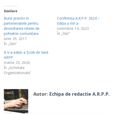
Similare
Bune practici in
Conferința A.R.P.P. 2024 –
parteneriatele pentru
Ediția a XVI-a
dezvoltarea retelei de
noiembrie 14, 2023
psihiatrie comunitara
În „Stiri”
iunie 29, 2017
În „Stiri”
A V-a ediție a Școlii de Vară
ARPP
martie 25, 2026
În „Activitate
Organizationala”
Autor:
Echipa de redactie A.R.P.P.