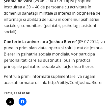
Şcoala de vară
(29.06 – 04.07.2014) îşi propune
instruirea a 30 – 40 de persoane cu activitate în
domeniul sănătăţii mintale şi interes în obţinerea de
informaţii şi abilităţi de lucru în domeniul psihiatriei
sociale şi comunitare (psihiatri, psihologi, asistenti
sociali).
Conferinta aniversara ‘Joshua Bierer’
(05.07.2014) va
pune in prim plan viata, opera si rolul jucat de Joshua
Bierer in psihatria sociala mondiala. Vor participa
personalitati care au sustinut si pus in practica
principiile psihiatriei sociale ale lui Joshua Bierer.
Pentru a primi informatii suplimentare, va rugam
accesati urmatorul link: http://bit.ly/ConfJoshuaBierer
Partajează asta: