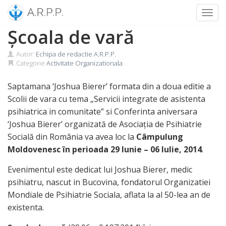
Toggl
Skip
Școala de vară
to
content
Autor:
Echipa de redactie A.R.P.P.
Categorie
Activitate Organizationala
Saptamana ‘Joshua Bierer’ formata din a doua editie a
Scolii de vara cu tema „Servicii integrate de asistenta
psihiatrica in comunitate” si Conferinta aniversara
‘Joshua Bierer’ organizată de Asociaţia de Psihiatrie
Socială din România va avea loc la
Câmpulung
Moldovenesc în perioada 29 Iunie – 06 Iulie, 2014
.
Evenimentul este dedicat lui Joshua Bierer, medic
psihiatru, nascut in Bucovina, fondatorul Organizatiei
Mondiale de Psihiatrie Sociala, aflata la al 50-lea an de
existenta.