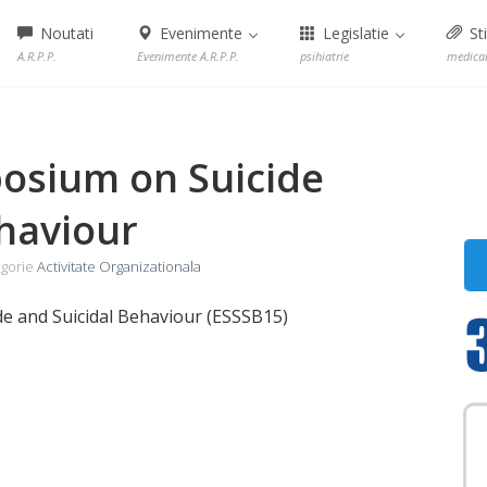
Noutati
Evenimente
Legislatie
Sti
A.R.P.P.
Evenimente A.R.P.P.
psihiatrie
medica
osium on Suicide
ehaviour
gorie
Activitate Organizationala
e and Suicidal Behaviour (ESSSB15)