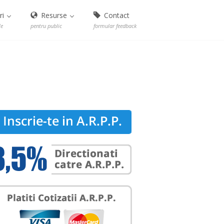
ri
Resurse
Contact
le
pentru public
formular feedback