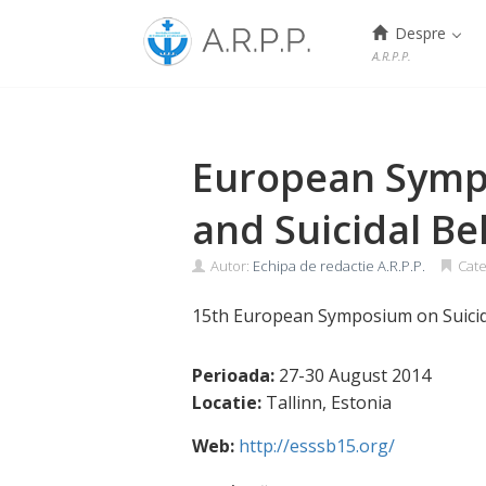
Menu
Despre
A.R.P.P.
Skip
to
content
European Symp
and Suicidal B
Autor:
Echipa de redactie A.R.P.P.
Cate
15th European Symposium on Suicid
Perioada:
27-30 August 2014
Locatie:
Tallinn, Estonia
Web:
http://esssb15.org/