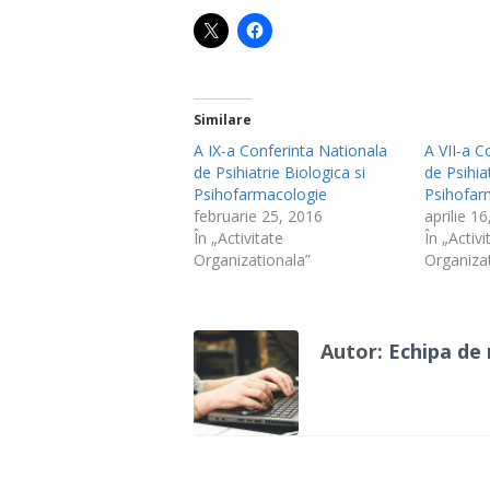
Similare
A IX-a Conferinta Nationala
A VII-a C
de Psihiatrie Biologica si
de Psihia
Psihofarmacologie
Psihofar
februarie 25, 2016
aprilie 1
În „Activitate
În „Activi
Organizationala”
Organiza
Autor:
Echipa de 