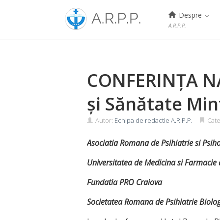
Menu
Despre
A.R.P.P.
Skip
to
content
CONFERINȚA NA
și Sănătate Min
Autor:
Echipa de redactie A.R.P.P.
Cate
Asociatia Romana de Psihiatrie si Psih
Universitatea de Medicina si Farmacie 
Fundatia PRO Craiova
Societatea Romana de Psihiatrie Biolog