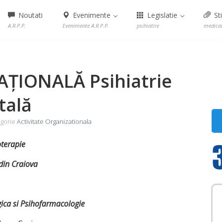
Noutati
Evenimente
Legislatie
Sti
A.R.P.P.
Evenimente A.R.P.P.
psihiatrie
medica
ȚIONALĂ Psihiatrie
tală
gorie
Activitate Organizationala
oterapie
din Craiova
ica si Psihofarmacologie