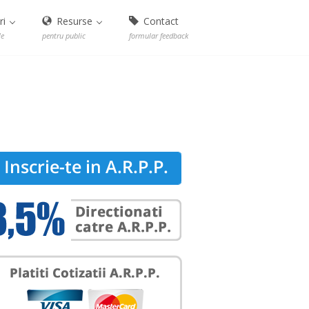
ri
Resurse
Contact
le
pentru public
formular feedback