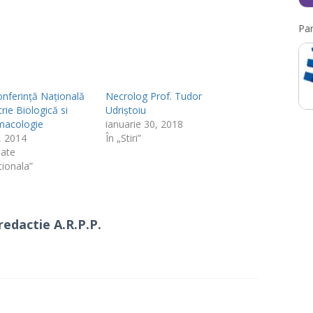
Par
onferință Națională
Necrolog Prof. Tudor
trie Biologică si
Udriştoiu
macologie
ianuarie 30, 2018
6, 2014
În „Stiri”
tate
tionala”
redactie A.R.P.P.