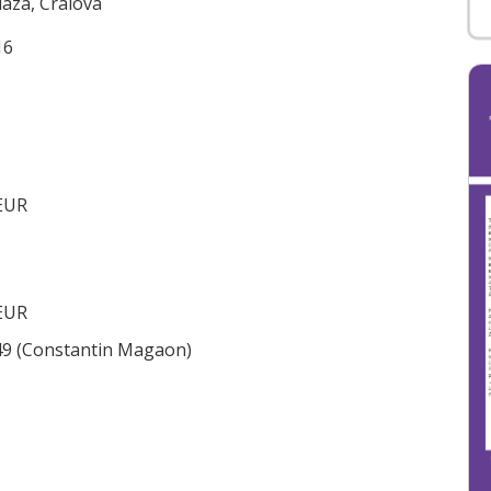
laza, Craiova
16
 EUR
 EUR
049 (Constantin Magaon)