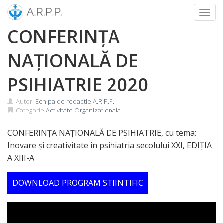
Toggl
Skip
CONFERINȚA
to
content
NAȚIONALĂ DE
PSIHIATRIE 2020
Autor:
Echipa de redactie A.R.P.P.
Categorie
Activitate Organizationala
CONFERINȚA NAȚIONALĂ DE PSIHIATRIE, cu tema:
Inovare și creativitate în psihiatria secolului XXI, EDIŢIA
A XIII-A
DOWNLOAD PROGRAM STIINTIFIC