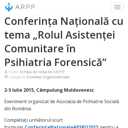
Toggl
Skip
Conferința Națională cu
to
content
tema „Rolul Asistenței
Comunitare în
Psihiatria Forensică”
Autor:
Echipa de redactie A.R.P.P.
Categorie
Activitate Organizationala
2-5 Iulie 2015, Câmpulung Moldovenesc
Eveniment organizat de Asociația de Psihiatrie Socială
din România.
Completați următorul scurt
formular
ConferintaNationalaAPSRO2015
pentru a