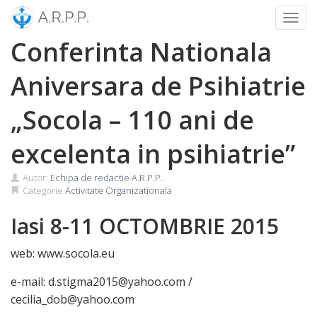
Toggl
Skip
Conferinta Nationala
to
content
Aniversara de Psihiatrie
„Socola – 110 ani de
excelenta in psihiatrie”
Autor:
Echipa de redactie A.R.P.P.
Categorie
Activitate Organizationala
Iasi 8-11 OCTOMBRIE 2015
web: www.socola.eu
e-mail: d.stigma2015@yahoo.com /
cecilia_dob@yahoo.com