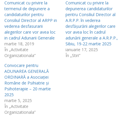
Comunicat cu privire la
Comunicat cu privire la
termenul de depunere a
depunerea candidaturilor
candidaturilor pentru
pentru Consiliul Director al
Consiliul Director al ARPP in
A.R.P.P. în vederea
vederea desfasurarii
desfășurării alegerilor care
alegerilor care vor avea loc
vor avea loc în cadrul
in cadrul Adunarii Generale
adunării generale a A.R.P.P.,
martie 18, 2019
Sibiu, 19-22 martie 2025
În „Activitate
ianuarie 17, 2025
Organizationala”
În „Stiri”
Convocare pentru
ADUNAREA GENERALĂ
ORDINARĂ a Asociației
Române de Psihiatrie și
Psihoterapie – 20 martie
2025
martie 5, 2025
În „Activitate
Organizationala”