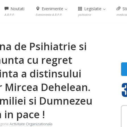
Noutati
Evenimente
Legislatie
Sti
A.R.P.P.
Evenimente A.R.P.P.
psihiatrie
medica
a de Psihiatrie si
nunta cu regret
inta a distinsului
r Mircea Dehelean.
miliei si Dumnezeu
 in pace !
gorie
Activitate Organizationala