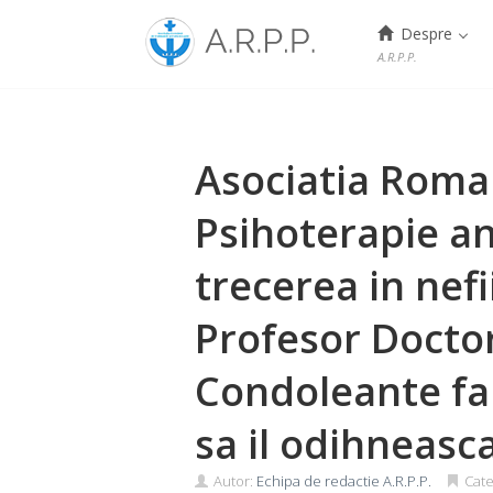
Menu
Despre
A.R.P.P.
Skip
to
content
Asociatia Roman
Psihoterapie a
trecerea in nefi
Profesor Docto
Condoleante fa
sa il odihneasca
Autor:
Echipa de redactie A.R.P.P.
Cate