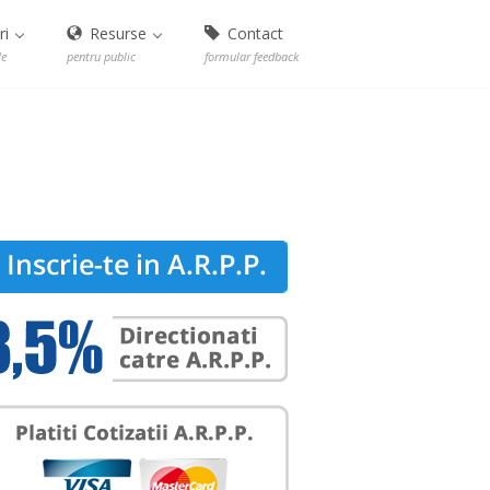
ri
Resurse
Contact
le
pentru public
formular feedback