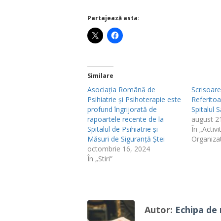
Partajează asta:
Similare
Asociația Română de
Scrisoar
Psihiatrie și Psihoterapie este
Referitoa
profund îngrijorată de
Spitalul 
rapoartele recente de la
august 2
Spitalul de Psihiatrie și
În „Activi
Măsuri de Siguranță Ștei
Organiza
octombrie 16, 2024
În „Stiri”
Autor:
Echipa de 