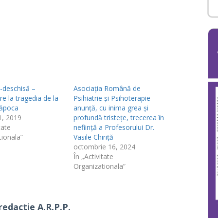
e-deschisă –
Asociația Română de
re la tragedia de la
Psihiatrie și Psihoterapie
Săpoca
anunță, cu inima grea și
1, 2019
profundă tristețe, trecerea în
tate
neființă a Profesorului Dr.
tionala”
Vasile Chiriță
octombrie 16, 2024
În „Activitate
Organizationala”
redactie A.R.P.P.