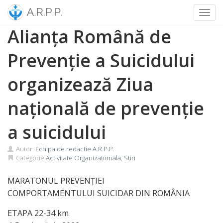
Toggl
Skip
Alianța Română de
to
content
Prevenție a Suicidului
organizează Ziua
națională de prevenție
a suicidului
Autor:
Echipa de redactie A.R.P.P.
Categorie
Activitate Organizationala
,
Stiri
MARATONUL PREVENŢIEI
COMPORTAMENTULUI SUICIDAR DIN ROMÂNIA
ETAPA 22-34 km