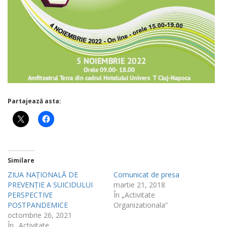
Partajează asta:
Similare
ZIUA NAȚIONALĂ DE
Comunicat de presa
PREVENȚIE A SUICIDULUI
martie 21, 2018
PERSPECTIVE
În „Activitate
POSTPANDEMICE
Organizationala”
octombrie 26, 2021
În „Activitate