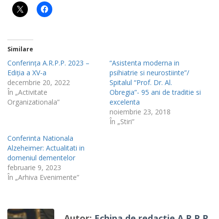
Similare
Conferința A.R.P.P. 2023 –
“Asistenta moderna in
Ediția a XV-a
psihiatrie si neurostiinte”/
decembrie 20, 2022
Spitalul “Prof. Dr. Al.
În „Activitate
Obregia”- 95 ani de traditie si
Organizationala”
excelenta
noiembrie 23, 2018
În „Stiri”
Conferinta Nationala
Alzeheimer: Actualitati in
domeniul dementelor
februarie 9, 2023
În „Arhiva Evenimente”
Autor:
Echipa de redactie A.R.P.P.