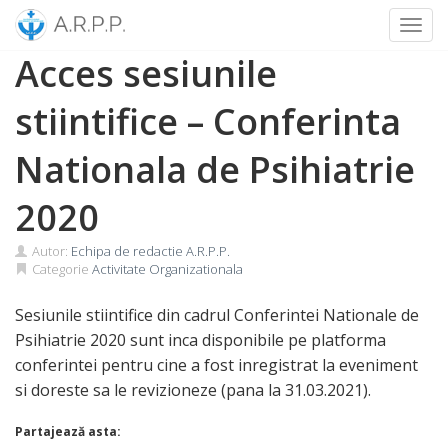
Toggl
Skip
Acces sesiunile
to
content
stiintifice – Conferinta
Nationala de Psihiatrie
2020
Autor:
Echipa de redactie A.R.P.P.
Categorie
Activitate Organizationala
Sesiunile stiintifice din cadrul Conferintei Nationale de
Psihiatrie 2020 sunt inca disponibile pe platforma
conferintei pentru cine a fost inregistrat la eveniment
si doreste sa le revizioneze (pana la 31.03.2021).
Partajează asta: