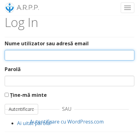
Toggl
Log In
Skip
to
content
Nume utilizator sau adresă email
Parolă
Ține-mă minte
SAU
Autentificare
Autentificare cu WordPress.com
Ai uitat parola?