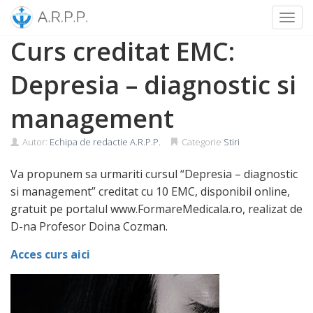
Toggl
Skip
Curs creditat EMC:
to
content
Depresia – diagnostic si
management
Autor:
Echipa de redactie A.R.P.P.
Categorie
Stiri
Va propunem sa urmariti cursul “Depresia – diagnostic
si management” creditat cu 10 EMC, disponibil online,
gratuit pe portalul www.FormareMedicala.ro, realizat de
D-na Profesor Doina Cozman.
Acces curs aici