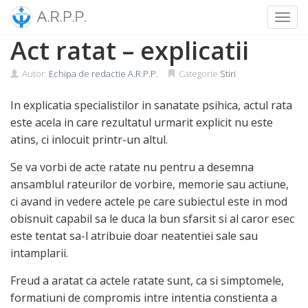
Toggl
Skip
Act ratat – explicatii
to
content
Autor:
Echipa de redactie A.R.P.P.
Categorie
Stiri
In explicatia specialistilor in sanatate psihica, actul rata
este acela in care rezultatul urmarit explicit nu este
atins, ci inlocuit printr-un altul.
Se va vorbi de acte ratate nu pentru a desemna
ansamblul rateurilor de vorbire, memorie sau actiune,
ci avand in vedere actele pe care subiectul este in mod
obisnuit capabil sa le duca la bun sfarsit si al caror esec
este tentat sa-l atribuie doar neatentiei sale sau
intamplarii.
Freud a aratat ca actele ratate sunt, ca si simptomele,
formatiuni de compromis intre intentia constienta a