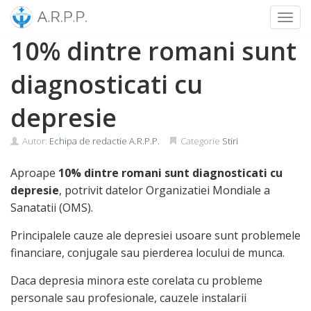
Toggl
Skip
10% dintre romani sunt
to
content
diagnosticati cu
depresie
Autor:
Echipa de redactie A.R.P.P.
Categorie
Stiri
Aproape
10% dintre romani sunt diagnosticati cu
depresie
, potrivit datelor Organizatiei Mondiale a
Sanatatii (OMS).
Principalele cauze ale depresiei usoare sunt problemele
financiare, conjugale sau pierderea locului de munca.
Daca depresia minora este corelata cu probleme
personale sau profesionale, cauzele instalarii