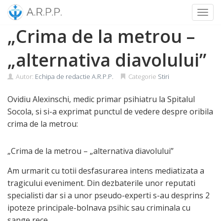
Toggl
Skip
„Crima de la metrou –
to
content
„alternativa diavolului”
Autor:
Echipa de redactie A.R.P.P.
Categorie
Stiri
Ovidiu Alexinschi, medic primar psihiatru la Spitalul
Socola, si si-a exprimat punctul de vedere despre oribila
crima de la metrou:
„Crima de la metrou – „alternativa diavolului”
Am urmarit cu totii desfasurarea intens mediatizata a
tragicului eveniment. Din dezbaterile unor reputati
specialisti dar si a unor pseudo-experti s-au desprins 2
ipoteze principale-bolnava psihic sau criminala cu
sange rece.