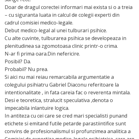
Doar de dragul corectei informari mai exista si o a treia
– cu siguranta luata in calcul de colegii experti din
cadrul comisiei medico-legale.
Debut medico-legal al unei tulburari psihice.
Cu alte cuvinte, tulburarea psihica se developeaza in
plenitudinea sa zgomotoasa clinic printr-o crima.
N-ar fi prima oara.Din nefericire.
Posibil? Da.
Probabil? Nu prea.
Si aici nu mai reiau remarcabila argumentatie a
colegului psihiatru Gabriel Diaconu referitoare la
intentionalitate , in fata careia fac o reverenta mintala.
Desi e teoretica, stralucit speculativa ,denota o
impecabila inlantuire logica.
In antiteza cu cei care se cred mari specialisti punand
etichete si emitand futile petarde parastiintifice sunt
convins de profesionalismul si profunzimea analitica a