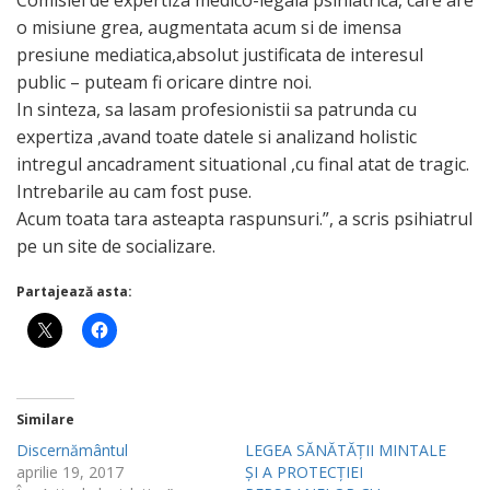
Comisiei de expertiza medico-legala psihiatrica, care are
o misiune grea, augmentata acum si de imensa
presiune mediatica,absolut justificata de interesul
public – puteam fi oricare dintre noi.
In sinteza, sa lasam profesionistii sa patrunda cu
expertiza ,avand toate datele si analizand holistic
intregul ancadrament situational ,cu final atat de tragic.
Intrebarile au cam fost puse.
Acum toata tara asteapta raspunsuri.”, a scris psihiatrul
pe un site de socializare.
Partajează asta:
Similare
Discernământul
LEGEA SĂNĂTĂȚII MINTALE
aprilie 19, 2017
ȘI A PROTECȚIEI