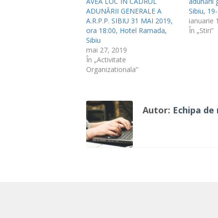
AVEA LOC IN CADRUL
adunării 
ADUNĂRII GENERALE A
Sibiu, 19
A.R.P.P. SIBIU 31 MAI 2019,
ianuarie 
ora 18:00, Hotel Ramada,
În „Stiri”
Sibiu
mai 27, 2019
În „Activitate
Organizationala”
Autor:
Echipa de 