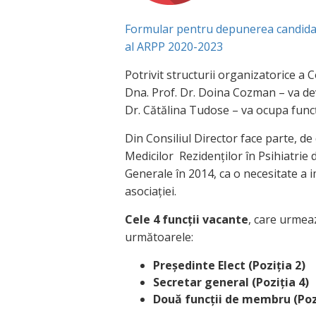
Formular pentru depunerea candidatur
al ARPP 2020-2023
Potrivit structurii organizatorice a C
Dna. Prof. Dr. Doina Cozman – va dev
Dr. Cătălina Tudose – va ocupa funcț
Din Consiliul Director face parte, d
Medicilor Rezidenților în Psihiatrie
Generale în 2014, ca o necesitate a imp
asociației.
Cele 4 funcții vacante
, care urmeaz
următoarele:
Președinte Elect (Poziția 2)
Secretar general (Poziția 4)
Două funcții de membru
(Poz