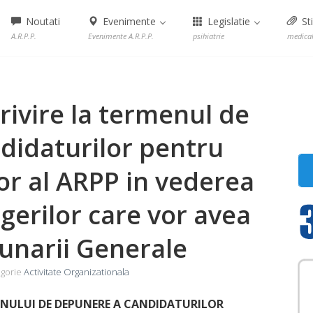
Noutati
Evenimente
Legislatie
Sti
A.R.P.P.
Evenimente A.R.P.P.
psihiatrie
medica
ivire la termenul de
didaturilor pentru
tor al ARPP in vederea
egerilor care vor avea
dunarii Generale
gorie
Activitate Organizationala
NULUI DE DEPUNERE A CANDIDATURILOR