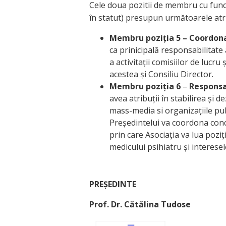
Cele doua pozitii de membru cu funcție
în statut) presupun următoarele atri
Membru poziția 5 – Coordonato
ca prinicipală responsabilitat
a activitații comisiilor de lucr
acestea și Consiliu Director.
Membru poziția 6
–
Responsa
avea atribuții în stabilirea și d
mass-media si organizațiile pub
Președintelui va coordona con
prin care Asociația va lua pozi
medicului psihiatru și interesel
PREȘEDINTE
Prof. Dr. Cătălina Tudose