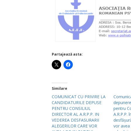
Partajează asta:
Similare
COMUNICAT CU PRIVIRE LA
Comunicat
CANDIDATURILE DEPUSE
depunere
PENTRU CONSILIUL
pentru Co
DIRECTOR AL A.R.P.P. IN
A.R.P.P. 
VEDEREA DESFASURARII
desfășură
ALEGERILOR CARE VOR
vor avea 