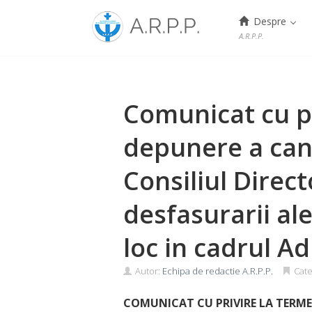
Menu
Despre
A.R.P.P.
Skip
to
content
Comunicat cu pr
depunere a can
Consiliul Direc
desfasurarii al
loc in cadrul A
Autor:
Echipa de redactie A.R.P.P.
Cate
COMUNICAT
CU PRIVIRE LA
TERME