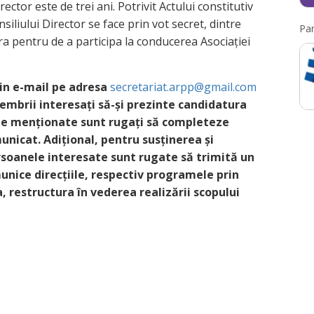
ector este de trei ani. Potrivit Actului constitutiv
siliului Director se face prin vot secret, dintre
Par
a pentru de a participa la conducerea Asociației
rin e-mail pe adresa
secretariat.arpp@gmail.com
Membrii interesați să-și prezinte candidatura
te menționate sunt rugați să completeze
unicat. Adițional, pentru susținerea și
rsoanele interesate sunt rugate să trimită un
unice direcțiile, respectiv programele prin
, restructura în vederea realizării scopului