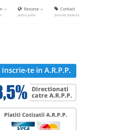
ri
Resurse
Contact
le
pentru public
formular feedback