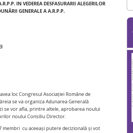
R.P.P. IN VEDEREA DESFASURARII ALEGERILOR
UNĂRII GENERALE A A.R.P.P.
I
a avea loc Congresul Asociației Române de
l căreia se va organiza Adunarea Generală
zi se vor afla, printre altele, aprobarea noului
rilor noului Consiliu Director.
 7 membri cu aceeași putere decizională și vot