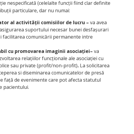
 nespecificată (celelalte funcții fiind clar definite
buții particulare, dar nu numai:
r al activității comisiilor de lucru –
va avea
e asigurarea suportului necesar bunei desfașurari
u și facilitarea comunicării permanente intre
bil cu promovarea imaginii asociației–
va
ezvoltarea relațiilor funcționale ale asociației cu
lice sau private (profit/non-profit)
.
La solicitarea
ceperea si diseminarea comunicatelor de presă
ție față de evenimente care pot afecta statutul
e pacientului.