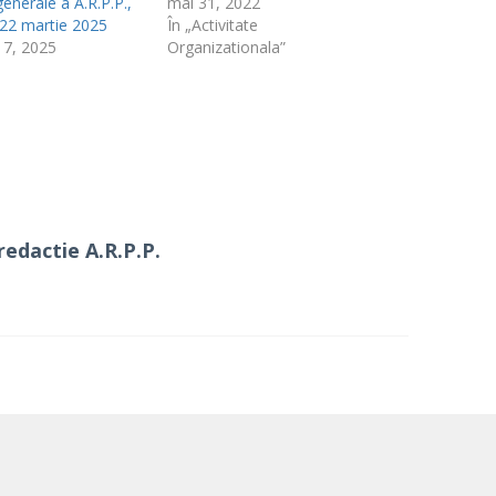
generale a A.R.P.P.,
mai 31, 2022
-22 martie 2025
În „Activitate
17, 2025
Organizationala”
redactie A.R.P.P.